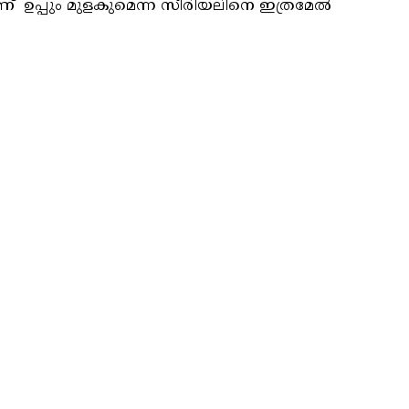
് ഉപ്പും മുളകുമെന്ന സീരിയലിനെ ഇത്രമേൽ