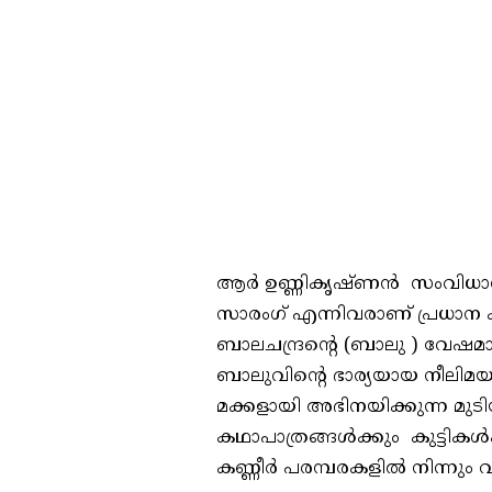
ആർ ഉണ്ണികൃഷ്ണൻ സംവിധാനം
സാരംഗ് എന്നിവരാണ് പ്രധാന ക
ബാലചന്ദ്രന്റെ (ബാലു ) വേഷ
ബാലുവിന്റെ ഭാര്യയായ നീലിമയ
മക്കളായി അഭിനയിക്കുന്ന മുടി
കഥാപാത്രങ്ങൾക്കും കുട്ടികൾക
കണ്ണീർ പരമ്പരകളിൽ നിന്നു