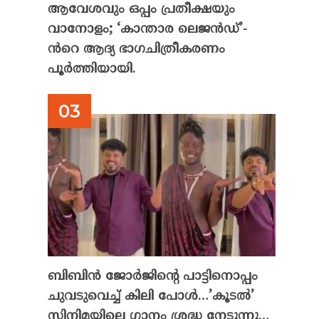
ആവേശവും ഒപ്പം പ്രതീക്ഷയും
വാനോളം; ‘കാന്താര ലെജൻഡ്’-
ൻറെ ആദ്യ ഭാഗചിത്രീകരണം
പൂർത്തിയായി.
ബിബിൻ ജോർജിന്റെ പാട്ടിനൊപ്പം
ചുവടുവെച്ച് കിലി പോൾ…’കൂടൽ’
സിനിമയിലെ ഗാനം ശ്രദ്ധ നേടുന്നു…