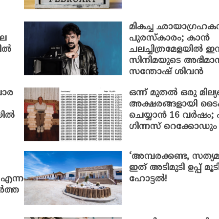
മികച്ച ഛായാഗ്രഹകന
ാല
പുരസ്കാരം; കാൻ
സിൽ
ചലച്ചിത്രമേളയിൽ ഇന്
സിനിമയുടെ അഭിമാ
സന്തോഷ് ശിവൻ
പാര
ഒന്ന് മുതൽ ഒരു മില
അക്ഷരങ്ങളായി ടൈപ്
യിൽ
ചെയ്യാൻ 16 വർഷം; 
ഗിന്നസ് റെക്കോഡും
‘അമ്പരക്കണ്ട, സത്യമ
ഇത് അടിമുടി ഉപ്പ് മ
 എന്ന
ഹോട്ടൽ!
ർത്ത