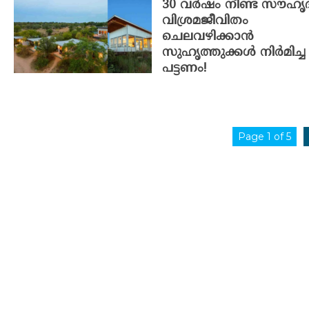
30 വർഷം നീണ്ട സൗഹൃദ
വിശ്രമജീവിതം
ചെലവഴിക്കാൻ
സുഹൃത്തുക്കൾ നിർമിച്ച
പട്ടണം!
Page 1 of 5