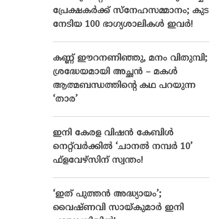
പ്രേക്ഷകര്‍ക്ക് സ്‌നേഹസമ്മാനം; കുട
നേടിയ 100 ഭാഗ്യശാലികള്‍ ഇവര്‍!
കണ്ണ് ഈറനണിഞ്ഞു, മനം വിതുമ്പി;
ശ്രദ്ധേയമായി അച്ഛൻ – മകൾ
ആത്മബന്ധത്തിന്റെ കഥ പറയുന്ന
‘താര’
ഇനി കേരള വിഷൻ കേബിൾ
നെറ്റ്‌വർക്കിൽ ‘ചാനൽ നമ്പർ 10’
ഫ്‌ളവേഴ്‌സിന് സ്വന്തം!
‘ഇത് പുത്തൻ അദ്ധ്യായം’;
വൈഷ്‌ണവി സായ്‌കുമാർ ഇനി