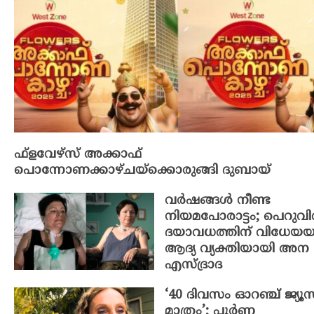
ഫ്ളവേഴ്സ് അക്കാഫ്
പൊന്നോണക്കാഴ്ചയ്ക്കൊരുങ്ങി ദുബായ്
വർഷങ്ങൾ നീണ്ട
നിയമപോരാട്ടം; പെറുവ
ദയാവധത്തിന് വിധേയ
ആദ്യ വ്യക്തിയായി അന
എസ്ദ്രാദ
‘40 ദിവസം ഓറഞ്ച് ജ്യൂസ
മാത്രം’; പൂർണ