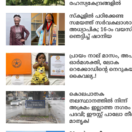
രഹസ്യകേന്ദ്രങ്ങളിൽ
സ്കൂളിൽ പഠിക്കേണ്ട
സമയത്ത് സർവകലാശ
അധ്യാപിക; 16-ാം വയ
ഞെട്ടിച്ച് ഷാനിയ
പ്രായം നാല് മാസം, അ
ഓർമശക്തി, ലോക
റെക്കോഡിന്റെ നെറുക
കൈവല്യ..!
കൊലപാതക
തലസ്ഥാനത്തിൽ നിന്ന്
അക്രമം ഇല്ലാത്ത നഗരം
പദവി; ഈസ്റ്റ് പാലോ തീ
മാതൃക!