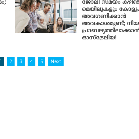
ം;
ജോലി സമയം കഴിഞ
മെയിലുകളും കോളു
അവഗണിക്കാൻ
അവകാശമുണ്ട്; നിയ
പ്രാബല്യത്തിലാക്കാ
ഓസ്ട്രേലിയ!
1
2
3
4
5
Next