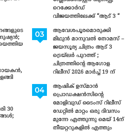
റെക്കോർഡ്
വിജയത്തിലേക്ക് “ആട് 3 “
്ങളുടെ
ആവേശപൂരമൊരുക്കി
നുഷ്യൻ;
മിഥുൻ മാനുവൽ തോമസ് –
ിയെത്തിയ
ജയസൂര്യ ചിത്രം ആട് 3
ട്രെയ്‌ലർ പുറത്ത് ;
ചിത്രത്തിന്റെ ആഗോള
വിധായകൻ,
റിലീസ് 2026 മാർച്ച് 19 ന്
ളങ്ങി
ആഷിക് ഉസ്മാൻ
പ്രൊഡക്ഷൻസിന്റെ
മോളിവുഡ് ടൈംസ് റിലീസ്
രി 30
ഡേറ്റിൽ മാറ്റം ഒരു ദിവസം
ങ്ങൾ;
മുന്നേ എത്തുന്നു മെയ് 14ന്
തീയറ്ററുകളിൽ എത്തും