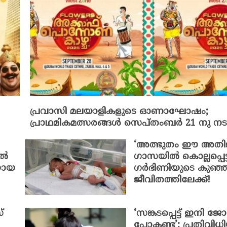
പ്രവാസി മലയാളികളുടെ ഓണാഘോഷം;
പ്രാഥമികമത്സരങ്ങൾ സെപ്തംബർ 21 നു നടക
‘അത്ഭുതം ഈ അതിജ
ിൽ
ഗാസയിൽ കൊല്ലപ്പെട്
യായ
ഗർഭിണിയുടെ കുഞ്ഞ
ജീവിതത്തിലേക്ക്!
്
‘സങ്കടപ്പെട്ട് ഇനി ജോ
പോകണ്ട’; പ്രതിവിധ