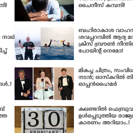
ി!
ചൈനീസ് കമ്പനി!
ബഹിരാകാശ വാഹനങ
; നാല്
ശവപ്പറമ്പിൽ ആദ്യ മ
ക്രിസ് ബ്രൗൺ നീന്ത
്ച്
പോയിന്റ് നെമോ!
മികച്ച ചിത്രം, സം
നടൻ; ഓസ്‌കറില്‍ തി
ങൾ..!
ഓപ്പൻഹൈമർ
പ്
കലണ്ടറിൽ ഫെബ്രുവ
്തെ
ഉൾപ്പെടുത്തിയ രാജ്യ
കാരണം അറിയാം..!