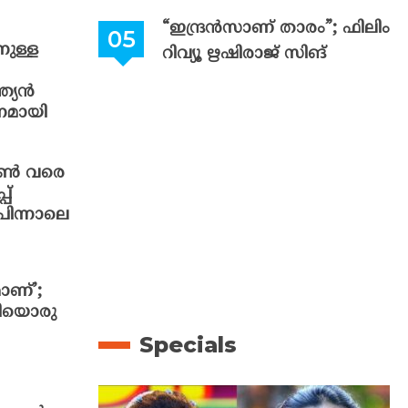
“ഇന്ദ്രൻസാണ് താരം”; ഫിലിം
ുള്ള
റിവ്യൂ ഋഷിരാജ് സിങ്
ത്യൻ
നമായി
്യൺ വരെ
പ്
പിന്നാലെ
ാണ്’;
ൂടിയൊരു
Specials