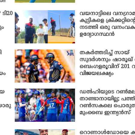
!!
 ടി20
വയനാട്ടിലെ വനഗ്രാ
കുട്ടികളെ ക്രിക്കറ്റിൻ
ും
നടത്തി ഒരു വനംവകുപ
ഉദ്യോഗസ്ഥൻ
ി
തകർത്തടിച്ച് സായ്
സുദർശനും ഷാരൂഖ് 
ബെംഗളരൂവിന് 201
യം
വിജയലക്ഷ്യം
യെ
ഡൽഹിയുടെ റൺമ
താണ്ടാനായില്ല; പത്ത്
ൊരു
റൺസകലെ പൊരുതി
മുംബൈ ഇന്ത്യൻസ്
റൊണാൾഡോയെ ക