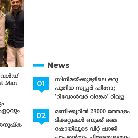
News
 വേൾഡ്
സിനിമയ്ക്കുള്ളിലെ ഒരു
ast Man
പുതിയ സൂപ്പർ ഹീറോ;
‘റിവോൾവർ റിങ്കോ’ റിവ്യു
ും
റ്റവും
മണിക്കൂറിൽ 23000 ത്തോളം
ടിക്കറ്റുകൾ ബുക്ക് മൈ
 അനുഷ്‌ക
ഷോയിലൂടെ വിറ്റ് ഷാജി
പാപ്പന്റെയും പിള്ളേരുടെയും