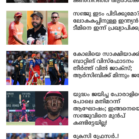
കണ്‍നിറഞ്ഞ് ആരാധകര്‍
സഞ്ജു ഇടം പിടിക്കുമോ?
ലോകകപ്പിനുള്ള ഇന്ത്യൻ
ടീമിനെ ഇന്ന് പ്രഖ്യാപിക്ക
കോലിയെ സാക്ഷിയാക്ക
ബാറ്റിങ് വിസ്‌ഫോടനം
തീർത്ത് വിൽ ജാക്‌സ്;
ആർസിബിക്ക് മിന്നും ജ
യുദ്ധം ജയിച്ച പോരാളി
പോലെ മതിമറന്ന്
ആഘോഷം; ഇങ്ങനെയ
സഞ്ജുവിനെ മുൻപ്
കണ്ടിട്ടേയില്ല!
ക്രേസി ഫ്രേസർ..!