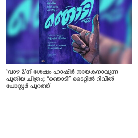
‘വാഴ 2’ന് ശേഷം ഹാഷിർ നായകനാവുന്ന
പുതിയ ചിത്രം; “ഞൊടി” ടൈറ്റിൽ റിവീൽ
പോസ്റ്റർ പുറത്ത്