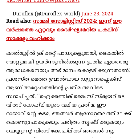
pic.twitter.com/5WpkZcwa7i
— Duroflex (@Duroflex_world)
June 23, 2024
Read also:
സമ്മർ സോളിസ്റ്റിസ് 2024; ഇന്ന് ഈ
വർഷത്തെ ഏറ്റവും ദൈർഘ്യമേറിയ പകലിന്
സാക്ഷ്യം വഹിക്കാം
കാൽമുട്ടിൽ ക്രിക്കറ്റ് പാഡുകളുമായി, കൈയിൽ
ബാറ്റുമായി ഉയർന്നുനിൽക്കുന്ന പ്രതിമ ഏതൊരു
ആരാധകനെയും അഭിമാനം കൊള്ളിക്കുന്നതാണ്.
പ്രശസ്ത മെത്ത ബ്രാൻഡായ ഡ്യൂറോഫ്ലെക്‌സ്
ആണ് അദ്ദേഹത്തിന്റെ പ്രതിമ അവിടെ
സ്ഥാപിച്ചത്. “ഐക്കണിക് ടൈംസ് സ്‌ക്വയറിലെ
വിരാട് കോഹ്‌ലിയുടെ വലിയ പ്രതിമ. ഈ
രാജാവിൻ്റെ കടമ, ഞങ്ങൾ ആഗോളതലത്തിലേക്ക്
കൊണ്ടുപോകുകയും ചരിത്രം സൃഷ്ടിക്കുകയും
ചെയ്യുന്നു! വിരാട് കോഹ്‌ലിക്ക് ഞങ്ങൾ നല്ല