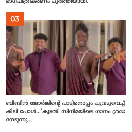
ഭാഗചിത്രീകരണം പൂർത്തിയായി.
ബിബിൻ ജോർജിന്റെ പാട്ടിനൊപ്പം ചുവടുവെച്ച്
കിലി പോൾ…’കൂടൽ’ സിനിമയിലെ ഗാനം ശ്രദ്ധ
നേടുന്നു…