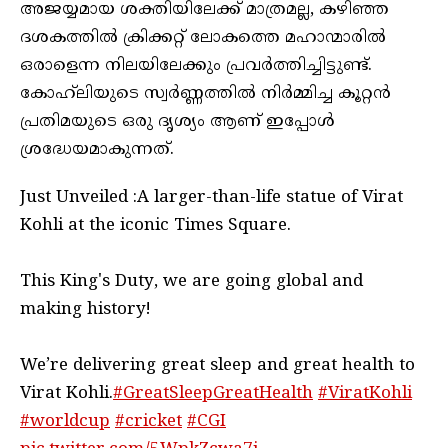
അജയ്യമായ ശക്തിയിലേക്ക് മാത്രമല്ല, കഴിഞ്ഞ
ദശകത്തിൽ ക്രിക്കറ്റ് ലോകത്തെ മഹാന്മാരിൽ
ഒരാളെന്ന നിലയിലേക്കും പ്രവർത്തിച്ചിട്ടുണ്ട്.
കോഹ്‌ലിയുടെ സ്വർണ്ണത്തിൽ നിർമ്മിച്ച കൂറ്റൻ
പ്രതിമയുടെ ഒരു ദൃശ്യം ആണ് ഇപ്പോൾ
ശ്രദ്ധേയമാകുന്നത്.
Just Unveiled :A larger-than-life statue of Virat
Kohli at the iconic Times Square.
This King's Duty, we are going global and
making history!
We’re delivering great sleep and great health to
Virat Kohli.
#GreatSleepGreatHealth
#ViratKohli
#worldcup
#cricket
#CGI