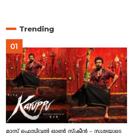
Trending
മാസ് ഫെസ്റ്റിവൽ ഓൺ സ്‌ക്രീൻ – സൂര്യയുടെ