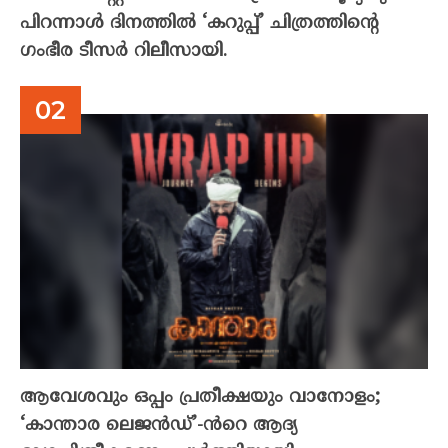
പിറന്നാൾ ദിനത്തിൽ ‘കറുപ്പ്’ ചിത്രത്തിന്റെ
ഗംഭീര ടീസർ റിലീസായി.
ആവേശവും ഒപ്പം പ്രതീക്ഷയും വാനോളം;
‘കാന്താര ലെജൻഡ്’-ൻറെ ആദ്യ