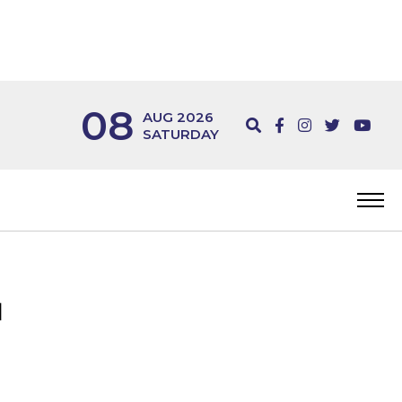
08
AUG 2026
SATURDAY
വ