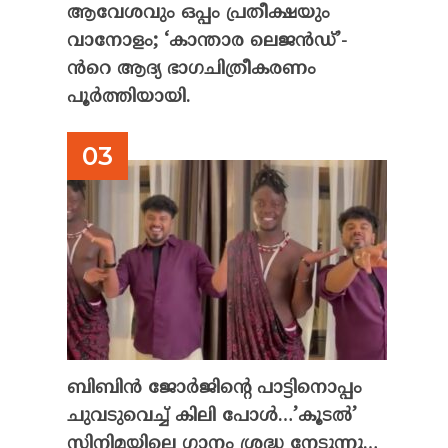
ആവേശവും ഒപ്പം പ്രതീക്ഷയും
വാനോളം; ‘കാന്താര ലെജൻഡ്’-
ൻറെ ആദ്യ ഭാഗചിത്രീകരണം
പൂർത്തിയായി.
ബിബിൻ ജോർജിന്റെ പാട്ടിനൊപ്പം
ചുവടുവെച്ച് കിലി പോൾ…’കൂടൽ’
സിനിമയിലെ ഗാനം ശ്രദ്ധ നേടുന്നു…