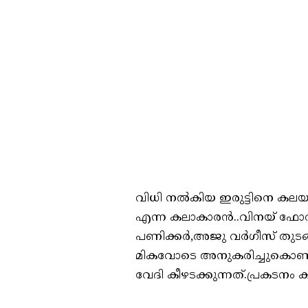
വിധി നൽകിയ ഇരുട്ടിനെ കലയു
എന്ന കലാകാരൻ..വിനയ് ഫോർട്ട്
പണിക്കർ,അജു വർഗീസ് തുടങ്
മികവോടെ അനുകരിച്ചുകൊണ്ട
വേദി കീഴടക്കുന്നത്.പ്രകടനം