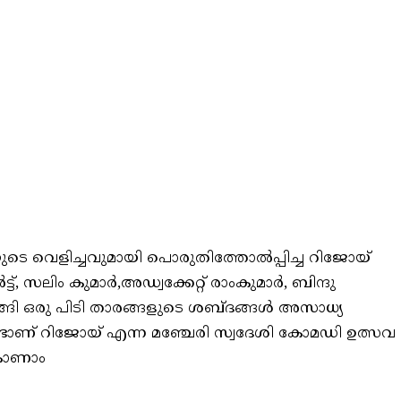
ടെ വെളിച്ചവുമായി പൊരുതിത്തോൽപ്പിച്ച റിജോയ്
, സലിം കുമാർ,അഡ്വക്കേറ്റ് രാംകുമാർ, ബിന്ദു
ങി ഒരു പിടി താരങ്ങളുടെ ശബ്ദങ്ങൾ അസാധ്യ
ാണ് റിജോയ് എന്ന മഞ്ചേരി സ്വദേശി കോമഡി ഉത്സവ
 കാണാം