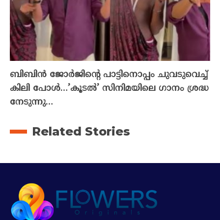
ബിബിൻ ജോർജിന്റെ പാട്ടിനൊപ്പം ചുവടുവെച്ച്
കിലി പോൾ…’കൂടൽ’ സിനിമയിലെ ഗാനം ശ്രദ്ധ
നേടുന്നു…
Related Stories