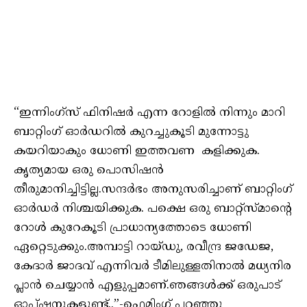
“ഇന്നിംഗ്‌സ് ഫിനിഷർ എന്ന റോളിൽ നിന്നും മാറി
ബാറ്റിംഗ് ഓർഡറിൽ കുറച്ചുകൂടി മുന്നോട്ടു
കയറിയാകും ധോണി ഇത്തവണ കളിക്കുക.
കൃത്യമായ ഒരു പൊസിഷൻ
തീരുമാനിച്ചിട്ടില്ല.സന്ദർഭം അനുസരിച്ചാണ് ബാറ്റിംഗ്
ഓർഡർ നിശ്ചയിക്കുക. പക്ഷെ ഒരു ബാറ്റ്സ്മാന്റെ
റോൾ കുറേകൂടി പ്രാധാന്യത്തോടെ ധോണി
ഏറ്റെടുക്കും.അമ്പാട്ടി റായ്ഡു, രവീന്ദ്ര ജഡേജ,
കേദാർ ജാദവ് എന്നിവർ ടീമിലുള്ളതിനാൽ മധ്യനിര
പ്ലാൻ ചെയ്യാൻ എളുപ്പമാണ്.ഞങ്ങൾക്ക് ഒരുപാട്
ഓപ്ഷനുകളുണ്ട്..”-ഫ്ലെമിംഗ് പറഞ്ഞു