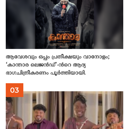
ആവേശവും ഒപ്പം പ്രതീക്ഷയും വാനോളം;
‘കാന്താര ലെജൻഡ്’-ൻറെ ആദ്യ
ഭാഗചിത്രീകരണം പൂർത്തിയായി.