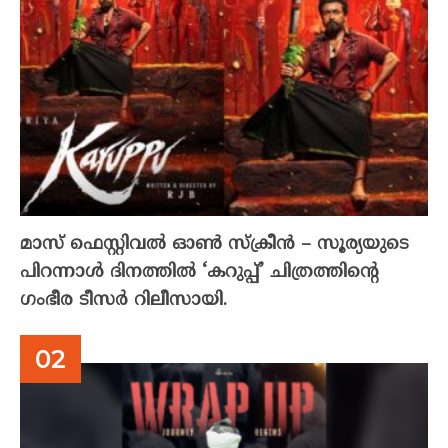
മാസ് ഫെസ്റ്റിവൽ ഓൺ സ്‌ക്രീൻ – സൂര്യയുടെ
പിറന്നാൾ ദിനത്തിൽ ‘കറുപ്പ്’ ചിത്രത്തിന്റെ
ഗംഭീര ടീസർ റിലീസായി.