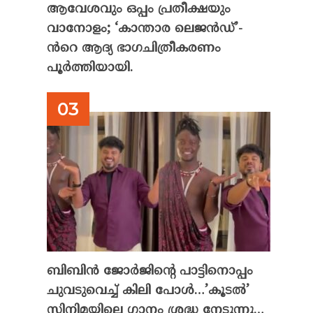
ആവേശവും ഒപ്പം പ്രതീക്ഷയും
വാനോളം; ‘കാന്താര ലെജൻഡ്’-
ൻറെ ആദ്യ ഭാഗചിത്രീകരണം
പൂർത്തിയായി.
ബിബിൻ ജോർജിന്റെ പാട്ടിനൊപ്പം
ചുവടുവെച്ച് കിലി പോൾ…’കൂടൽ’
സിനിമയിലെ ഗാനം ശ്രദ്ധ നേടുന്നു…