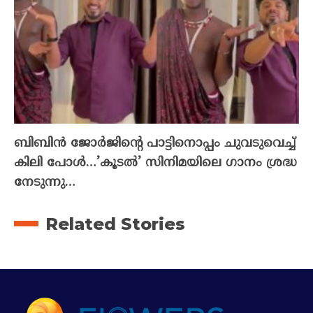
ബിബിൻ ജോർജിന്റെ പാട്ടിനൊപ്പം ചുവടുവെച്ച്
കിലി പോൾ…’കൂടൽ’ സിനിമയിലെ ഗാനം ശ്രദ്ധ
നേടുന്നു…
Related Stories