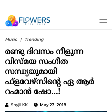
Music
Trending
രണ്ടു ദിവസം നീളുന്ന
വിസ്മയ സംഗീത
സന്ധ്യയുമായി
ഫ്ളവേഴ്‌സിന്റെ ഏ ആർ
റഹ്മാൻ ഷോ…!
Shyjil KK
May 23, 2018