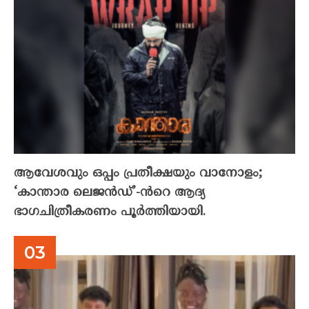
ആവേശവും ഒപ്പം പ്രതീക്ഷയും വാനോളം;
‘കാന്താര ലെജൻഡ്’-ൻറെ ആദ്യ
ഭാഗചിത്രീകരണം പൂർത്തിയായി.