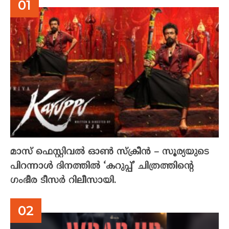
മാസ് ഫെസ്റ്റിവൽ ഓൺ സ്‌ക്രീൻ – സൂര്യയുടെ
പിറന്നാൾ ദിനത്തിൽ ‘കറുപ്പ്’ ചിത്രത്തിന്റെ
ഗംഭീര ടീസർ റിലീസായി.