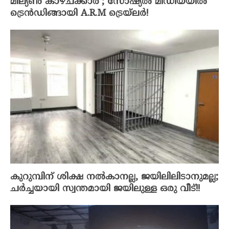
മില്യൺ കാഴ്ചക്കാർ’; സോഷ്യൽ മീഡിയയിൽ
ട്രെൻഡിങ്ങായി A.R.M ട്രെയ്‌ലർ!
കുറുമ്പിന് ശിക്ഷ നൽകാനല്ല, ജയിലിലിടാനുമല്ല;
ചർച്ചയായി സ്വന്തമായി ജയിലുള്ള ഒരു വീട്!!