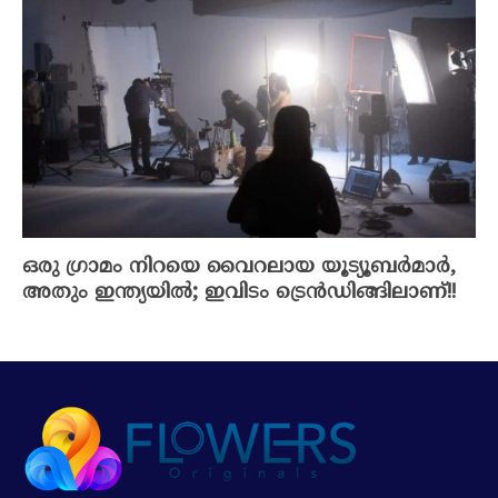
ഒരു ഗ്രാമം നിറയെ വൈറലായ യൂട്യൂബർമാർ,
അതും ഇന്ത്യയിൽ; ഇവിടം ട്രെൻഡിങ്ങിലാണ്!!