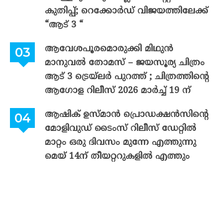
കുതിപ്പ്; റെക്കോർഡ് വിജയത്തിലേക്ക്
“ആട് 3 “
ആവേശപൂരമൊരുക്കി മിഥുൻ
മാനുവൽ തോമസ് – ജയസൂര്യ ചിത്രം
ആട് 3 ട്രെയ്‌ലർ പുറത്ത് ; ചിത്രത്തിന്റെ
ആഗോള റിലീസ് 2026 മാർച്ച് 19 ന്
ആഷിക് ഉസ്മാൻ പ്രൊഡക്ഷൻസിന്റെ
മോളിവുഡ് ടൈംസ് റിലീസ് ഡേറ്റിൽ
മാറ്റം ഒരു ദിവസം മുന്നേ എത്തുന്നു
മെയ് 14ന് തീയറ്ററുകളിൽ എത്തും