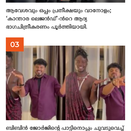
ആവേശവും ഒപ്പം പ്രതീക്ഷയും വാനോളം;
‘കാന്താര ലെജൻഡ്’-ൻറെ ആദ്യ
ഭാഗചിത്രീകരണം പൂർത്തിയായി.
ബിബിൻ ജോർജിന്റെ പാട്ടിനൊപ്പം ചുവടുവെച്ച്