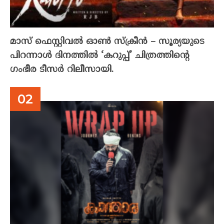
മാസ് ഫെസ്റ്റിവൽ ഓൺ സ്‌ക്രീൻ – സൂര്യയുടെ
പിറന്നാൾ ദിനത്തിൽ ‘കറുപ്പ്’ ചിത്രത്തിന്റെ
ഗംഭീര ടീസർ റിലീസായി.