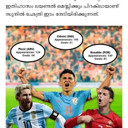
ഇതിഹാസം ലയണൽ മെസ്സിക്കും പിറകിലായാണ്
സുനിൽ ഛേത്രി ഇടം നേടിയിരിക്കുന്നത്.