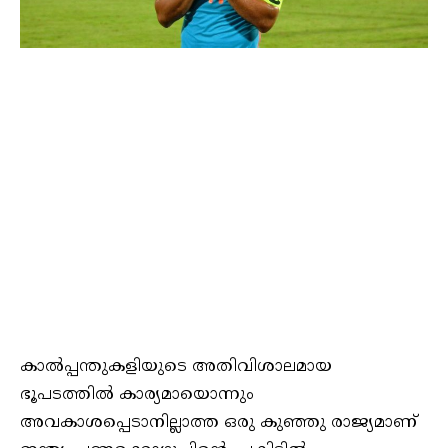
കാൽപ്പന്തുകളിയുടെ അതിവിശാലമായ
ഭൂപടത്തിൽ കാര്യമായൊന്നും
അവകാശപ്പെടാനില്ലാത്ത ഒരു കുഞ്ഞു രാജ്യമാണ്