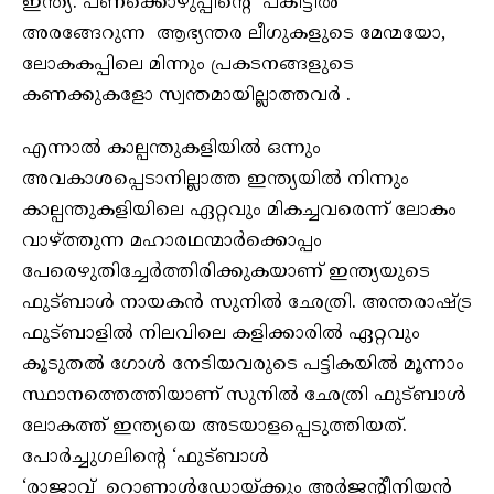
ഇന്ത്യ. പണക്കൊഴുപ്പിന്റെ പകിട്ടിൽ
അരങ്ങേറുന്ന ആഭ്യന്തര ലീഗുകളുടെ മേന്മയോ,
ലോകകപ്പിലെ മിന്നും പ്രകടനങ്ങളുടെ
കണക്കുകളോ സ്വന്തമായില്ലാത്തവർ .
എന്നാൽ കാല്പന്തുകളിയിൽ ഒന്നും
അവകാശപ്പെടാനില്ലാത്ത ഇന്ത്യയിൽ നിന്നും
കാല്പന്തുകളിയിലെ ഏറ്റവും മികച്ചവരെന്ന് ലോകം
വാഴ്ത്തുന്ന മഹാരഥന്മാർക്കൊപ്പം
പേരെഴുതിച്ചേർത്തിരിക്കുകയാണ് ഇന്ത്യയുടെ
ഫുട്ബാൾ നായകൻ സുനിൽ ഛേത്രി. അന്തരാഷ്ട്ര
ഫുട്ബാളിൽ നിലവിലെ കളിക്കാരിൽ ഏറ്റവും
കൂടുതൽ ഗോൾ നേടിയവരുടെ പട്ടികയിൽ മൂന്നാം
സ്ഥാനത്തെത്തിയാണ് സുനിൽ ഛേത്രി ഫുട്ബാൾ
ലോകത്ത് ഇന്ത്യയെ അടയാളപ്പെടുത്തിയത്.
പോർച്ചുഗലിന്റെ ‘ഫുട്ബാൾ
‘രാജാവ് റൊണാൾഡോയ്ക്കും അർജന്റീനിയൻ