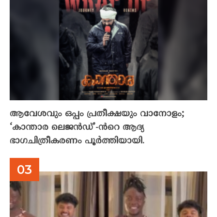
ആവേശവും ഒപ്പം പ്രതീക്ഷയും വാനോളം;
‘കാന്താര ലെജൻഡ്’-ൻറെ ആദ്യ
ഭാഗചിത്രീകരണം പൂർത്തിയായി.