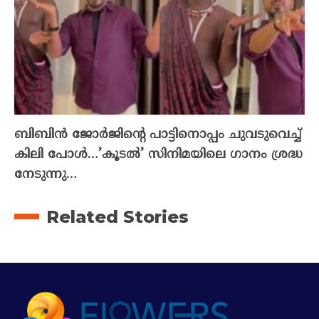
ബിബിൻ ജോർജിന്റെ പാട്ടിനൊപ്പം ചുവടുവെച്ച്
കിലി പോൾ…’കൂടൽ’ സിനിമയിലെ ഗാനം ശ്രദ്ധ
നേടുന്നു…
Related Stories