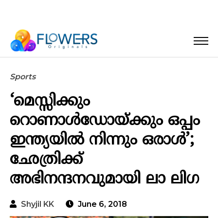
Sports
‘മെസ്സിക്കും
റൊണാൾഡോയ്ക്കും ഒപ്പം
ഇന്ത്യയിൽ നിന്നും ഒരാൾ’;
ഛേത്രിക്ക്
അഭിനന്ദനവുമായി ലാ ലിഗ
Shyjil KK
June 6, 2018