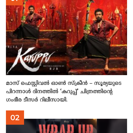
മാസ് ഫെസ്റ്റിവൽ ഓൺ സ്‌ക്രീൻ – സൂര്യയുടെ
പിറന്നാൾ ദിനത്തിൽ ‘കറുപ്പ്’ ചിത്രത്തിന്റെ
ഗംഭീര ടീസർ റിലീസായി.