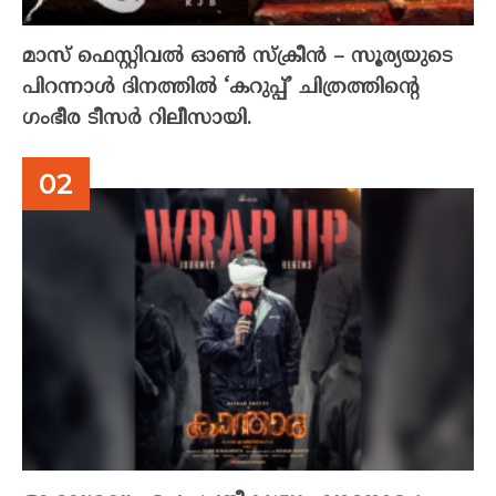
മാസ് ഫെസ്റ്റിവൽ ഓൺ സ്‌ക്രീൻ – സൂര്യയുടെ
പിറന്നാൾ ദിനത്തിൽ ‘കറുപ്പ്’ ചിത്രത്തിന്റെ
ഗംഭീര ടീസർ റിലീസായി.