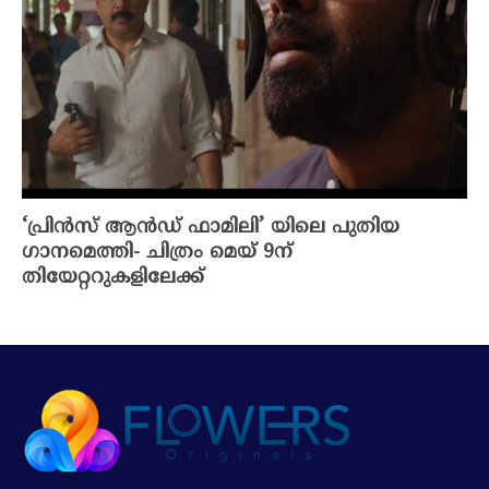
‘പ്രിൻസ് ആൻഡ് ഫാമിലി’ യിലെ പുതിയ
ഗാനമെത്തി- ചിത്രം മെയ്‌ 9ന്
തിയേറ്ററുകളിലേക്ക്