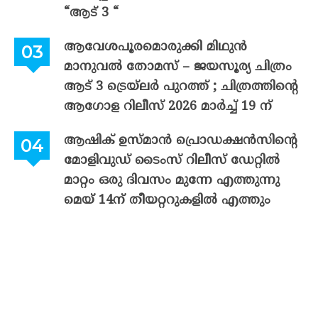
“ആട് 3 “
ആവേശപൂരമൊരുക്കി മിഥുൻ
മാനുവൽ തോമസ് – ജയസൂര്യ ചിത്രം
ആട് 3 ട്രെയ്‌ലർ പുറത്ത് ; ചിത്രത്തിന്റെ
ആഗോള റിലീസ് 2026 മാർച്ച് 19 ന്
ആഷിക് ഉസ്മാൻ പ്രൊഡക്ഷൻസിന്റെ
മോളിവുഡ് ടൈംസ് റിലീസ് ഡേറ്റിൽ
മാറ്റം ഒരു ദിവസം മുന്നേ എത്തുന്നു
മെയ് 14ന് തീയറ്ററുകളിൽ എത്തും