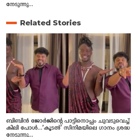
നേടുന്നു…
Related Stories
ബിബിൻ ജോർജിന്റെ പാട്ടിനൊപ്പം ചുവടുവെച്ച്
കിലി പോൾ…’കൂടൽ’ സിനിമയിലെ ഗാനം ശ്രദ്ധ
നേടുന്നു…