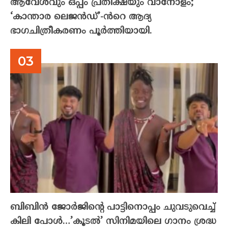
ആവേശവും ഒപ്പം പ്രതീക്ഷയും വാനോളം;
‘കാന്താര ലെജൻഡ്’-ൻറെ ആദ്യ
ഭാഗചിത്രീകരണം പൂർത്തിയായി.
ബിബിൻ ജോർജിന്റെ പാട്ടിനൊപ്പം ചുവടുവെച്ച്
കിലി പോൾ…’കൂടൽ’ സിനിമയിലെ ഗാനം ശ്രദ്ധ