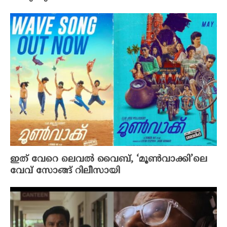
ഇത് വേറെ ലെവൽ വൈബ്, ‘മൂൺവാക്കി’ലെ
വേവ് സോങ്ങ് റിലീസായി