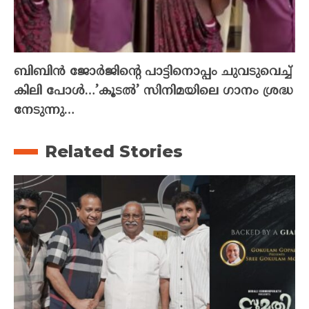
ബിബിൻ ജോർജിന്റെ പാട്ടിനൊപ്പം ചുവടുവെച്ച്
കിലി പോൾ…’കൂടൽ’ സിനിമയിലെ ഗാനം ശ്രദ്ധ
നേടുന്നു…
Related Stories