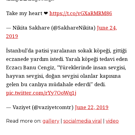
Take my heart ❤
https://t.co/vGXaRMRM86
— Nikita Sakhare (@SakhareNikita)
June 24,
2019
İstanbul’da patisi yaralanan sokak köpeği, gittiği
eczanede yardım istedi. Yaralı köpeği tedavi eden
Eczacı Banu Cengiz, “Yüreklerinde insan sevgisi,
hayvan sevgisi, doğan sevgisi olanlar kapısına
gelen bu canlıya müdahale ederdi” dedi.
pic.twitter.com/rYy7OoWq1j
— Vaziyet (@vaziyetcomtr)
June 22, 2019
Read more on:
gallery
|
socialmedia viral
|
video