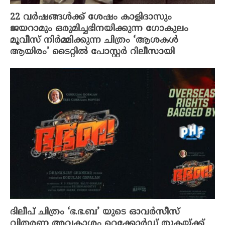
22 വർഷങ്ങൾക്ക് ശേഷം കാളിദാസും
ജയറാമും ഒരുമിച്ചഭിനയിക്കുന്ന ഗോകുലം
മൂവീസ് നിർമ്മിക്കുന്ന ചിത്രം ‘ആശകൾ
ആയിരം’ ടൈറ്റിൽ പോസ്റ്റർ റിലീസായി
ദിലീപ് ചിത്രം ‘ഭ.ഭ.ബ’ യുടെ ഓവർസീസ്
വിതരണ അവകാശം റെക്കോർഡ് തുകയ്ക്ക്