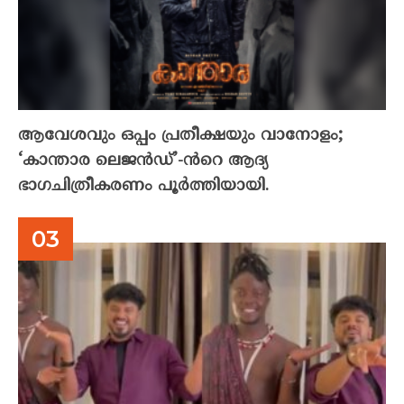
ആവേശവും ഒപ്പം പ്രതീക്ഷയും വാനോളം;
‘കാന്താര ലെജൻഡ്’-ൻറെ ആദ്യ
ഭാഗചിത്രീകരണം പൂർത്തിയായി.