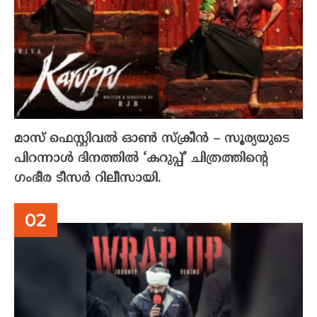
മാസ് ഫെസ്റ്റിവൽ ഓൺ സ്‌ക്രീൻ – സൂര്യയുടെ
പിറന്നാൾ ദിനത്തിൽ ‘കറുപ്പ്’ ചിത്രത്തിന്റെ
ഗംഭീര ടീസർ റിലീസായി.