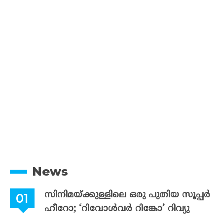
News
സിനിമയ്ക്കുള്ളിലെ ഒരു പുതിയ സൂപ്പർ
ഹീറോ; ‘റിവോൾവർ റിങ്കോ’ റിവ്യു