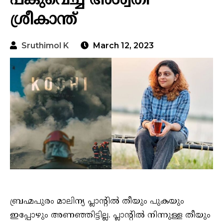
പങ്കുവെച്ച് അശ്വതി
ശ്രീകാന്ത്
Sruthimol K
March 12, 2023
ബ്രഹ്മപുരം മാലിന്യ പ്ലാന്റിൽ തീയും പുകയും
ഇപ്പോഴും അണഞ്ഞിട്ടില്ല. പ്ലാന്റിൽ നിന്നുള്ള തീയും