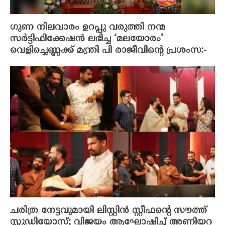
ഗുണ നിലവാരം ഉറപ്പു വരുത്തി നന്മ
സർട്ടിഫിക്കേഷൻ ലഭിച്ച ‘മലയോരം’
വെളിച്ചെണ്ണക്ക് മന്ത്രി പി രാജീവിന്റെ പ്രശംസ:-
ചരിത്ര നേട്ടവുമായി ലിസ്റ്റിൻ സ്റ്റീഫന്റെ സൗത്ത്
സ്റ്റുഡിയോസ്; വിജയം ആഘോഷിച്ച് അണിയറ