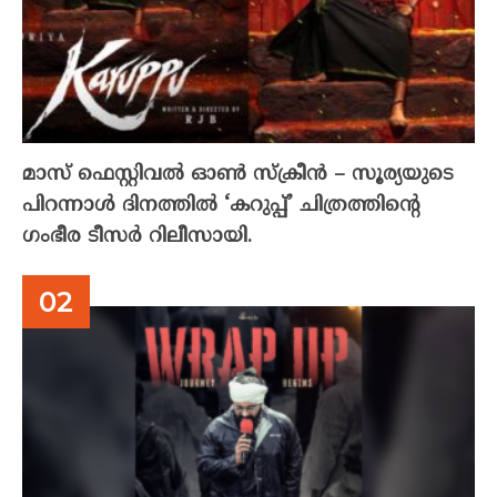
മാസ് ഫെസ്റ്റിവൽ ഓൺ സ്‌ക്രീൻ – സൂര്യയുടെ
പിറന്നാൾ ദിനത്തിൽ ‘കറുപ്പ്’ ചിത്രത്തിന്റെ
ഗംഭീര ടീസർ റിലീസായി.