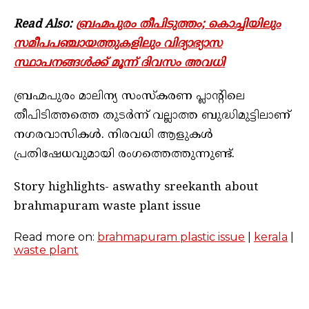
Read Also:
ബ്രഹ്മപുരം തീപിടുത്തം; കൊച്ചിയിലും
സമീപപഞ്ചായത്തുകളിലും വിദ്യാഭ്യാസ
സ്ഥാപനങ്ങൾക്ക് മൂന്ന് ദിവസം അവധി
ബ്രഹ്മപുരം മാലിന്യ സംസ്കരണ പ്ലാൻ്റിലെ
തീപിടിത്തത്തെ തുടർന്ന് വല്ലാത്ത ബുദ്ധിമുട്ടിലാണ്
നഗരവാസികൾ. നിരവധി ആളുകൾ
പ്രതിഷേധവുമായി രംഗത്തെത്തുന്നുണ്ട്.
Story highlights- aswathy sreekanth about
brahmapuram waste plant issue
Read more on:
brahmapuram plastic issue
|
kerala
|
waste plant