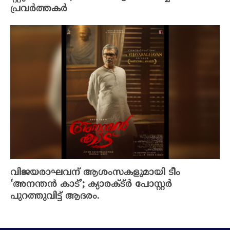
പ്രവർത്തകർ
വിജയരാഘവന് ആശംസകളുമായി ടീം
‘അനന്തൻ കാട്’; ക്യാരക്ട്ർ പോസ്റ്റർ
പുറത്തുവിട്ട് ആദരം.