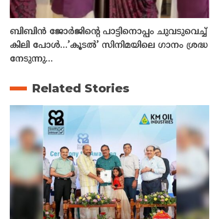
ബിബിൻ ജോർജിന്റെ പാട്ടിനൊപ്പം ചുവടുവെച്ച്
കിലി പോൾ…’കൂടൽ’ സിനിമയിലെ ഗാനം ശ്രദ്ധ
നേടുന്നു…
Related Stories