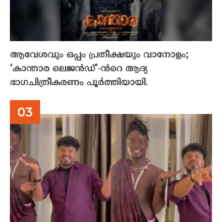
ആവേശവും ഒപ്പം പ്രതീക്ഷയും വാനോളം;
‘കാന്താര ലെജൻഡ്’-ൻറെ ആദ്യ
ഭാഗചിത്രീകരണം പൂർത്തിയായി.