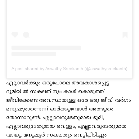
A post shared by Aswathy Sreekanth (@aswathysreekanth)
എല്ലാവർക്കും ഒരുപോലെ അവകാശപ്പെട്ട
ഭൂമിയിൽ സകലതിനും കാശ് കൊടുത്ത്
ജീവിക്കേണ്ട അവസ്ഥയുള്ള ഒരേ ഒരു ജീവി വർഗം
മനുഷ്യരാണെന്ന് ഓർക്കുമ്പോൾ അത്ഭുതം
തോന്നാറുണ്ട്. എല്ലാവരുടേതുമായ ഭൂമി,
എല്ലാവരുടേതുമായ വെള്ളം, എല്ലാവരുടേതുമായ
വായു. മനുഷ്യർ സകലതും വെട്ടിപ്പിടിച്ചും