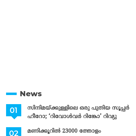
News
സിനിമയ്ക്കുള്ളിലെ ഒരു പുതിയ സൂപ്പർ
ഹീറോ; ‘റിവോൾവർ റിങ്കോ’ റിവ്യു
മണിക്കൂറിൽ 23000 ത്തോളം