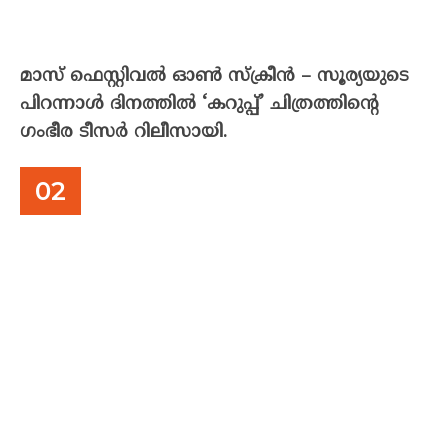
മാസ് ഫെസ്റ്റിവൽ ഓൺ സ്‌ക്രീൻ – സൂര്യയുടെ
പിറന്നാൾ ദിനത്തിൽ ‘കറുപ്പ്’ ചിത്രത്തിന്റെ
ഗംഭീര ടീസർ റിലീസായി.