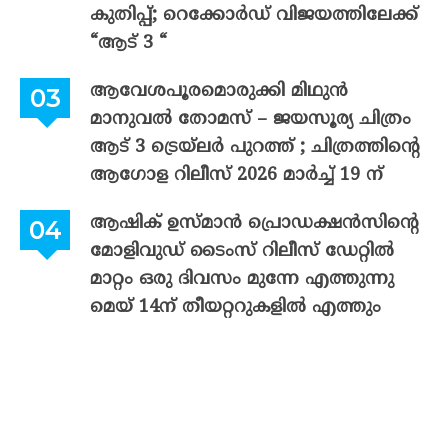
കുതിപ്പ്; റെക്കോർഡ് വിജയത്തിലേക്ക്
“ആട് 3 “
ആവേശപൂരമൊരുക്കി മിഥുൻ
മാനുവൽ തോമസ് – ജയസൂര്യ ചിത്രം
ആട് 3 ട്രെയ്‌ലർ പുറത്ത് ; ചിത്രത്തിന്റെ
ആഗോള റിലീസ് 2026 മാർച്ച് 19 ന്
ആഷിക് ഉസ്മാൻ പ്രൊഡക്ഷൻസിന്റെ
മോളിവുഡ് ടൈംസ് റിലീസ് ഡേറ്റിൽ
മാറ്റം ഒരു ദിവസം മുന്നേ എത്തുന്നു
മെയ് 14ന് തീയറ്ററുകളിൽ എത്തും