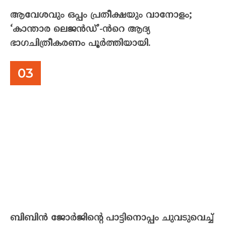
ആവേശവും ഒപ്പം പ്രതീക്ഷയും വാനോളം;
‘കാന്താര ലെജൻഡ്’-ൻറെ ആദ്യ
ഭാഗചിത്രീകരണം പൂർത്തിയായി.
ബിബിൻ ജോർജിന്റെ പാട്ടിനൊപ്പം ചുവടുവെച്ച്