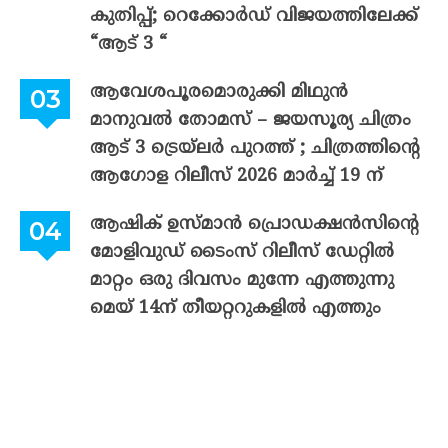
കുതിപ്പ്; റെക്കോർഡ് വിജയത്തിലേക്ക്
“ആട് 3 “
ആവേശപൂരമൊരുക്കി മിഥുൻ
മാനുവൽ തോമസ് – ജയസൂര്യ ചിത്രം
ആട് 3 ട്രെയ്‌ലർ പുറത്ത് ; ചിത്രത്തിന്റെ
ആഗോള റിലീസ് 2026 മാർച്ച് 19 ന്
ആഷിക് ഉസ്മാൻ പ്രൊഡക്ഷൻസിന്റെ
മോളിവുഡ് ടൈംസ് റിലീസ് ഡേറ്റിൽ
മാറ്റം ഒരു ദിവസം മുന്നേ എത്തുന്നു
മെയ് 14ന് തീയറ്ററുകളിൽ എത്തും