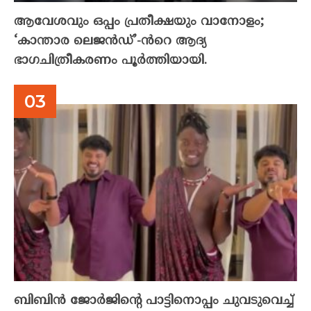
ആവേശവും ഒപ്പം പ്രതീക്ഷയും വാനോളം;
‘കാന്താര ലെജൻഡ്’-ൻറെ ആദ്യ
ഭാഗചിത്രീകരണം പൂർത്തിയായി.
ബിബിൻ ജോർജിന്റെ പാട്ടിനൊപ്പം ചുവടുവെച്ച്