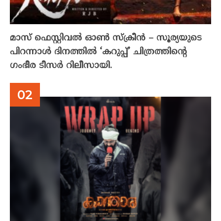
മാസ് ഫെസ്റ്റിവൽ ഓൺ സ്‌ക്രീൻ – സൂര്യയുടെ
പിറന്നാൾ ദിനത്തിൽ ‘കറുപ്പ്’ ചിത്രത്തിന്റെ
ഗംഭീര ടീസർ റിലീസായി.