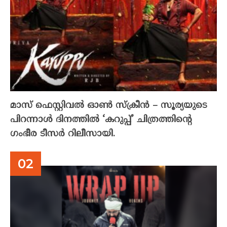
മാസ് ഫെസ്റ്റിവൽ ഓൺ സ്‌ക്രീൻ – സൂര്യയുടെ
പിറന്നാൾ ദിനത്തിൽ ‘കറുപ്പ്’ ചിത്രത്തിന്റെ
ഗംഭീര ടീസർ റിലീസായി.