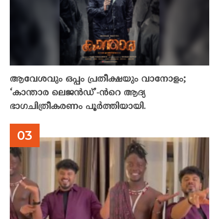
ആവേശവും ഒപ്പം പ്രതീക്ഷയും വാനോളം;
‘കാന്താര ലെജൻഡ്’-ൻറെ ആദ്യ
ഭാഗചിത്രീകരണം പൂർത്തിയായി.