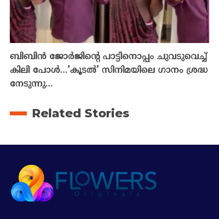
ബിബിൻ ജോർജിന്റെ പാട്ടിനൊപ്പം ചുവടുവെച്ച്
കിലി പോൾ…’കൂടൽ’ സിനിമയിലെ ഗാനം ശ്രദ്ധ
നേടുന്നു…
Related Stories