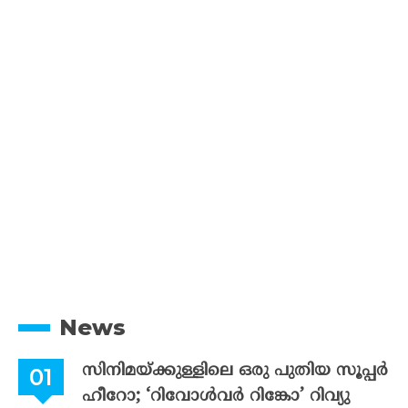
News
സിനിമയ്ക്കുള്ളിലെ ഒരു പുതിയ സൂപ്പർ
ഹീറോ; ‘റിവോൾവർ റിങ്കോ’ റിവ്യു