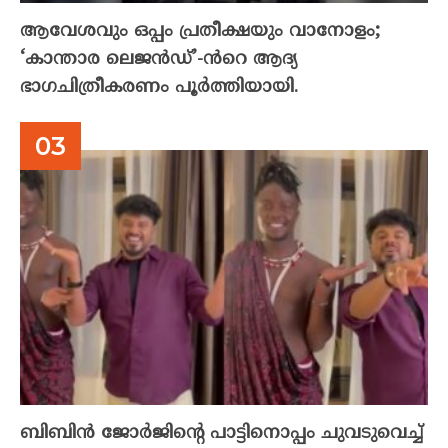
ആവേശവും ഒപ്പം പ്രതീക്ഷയും വാനോളം;
‘കാന്താര ലെജൻഡ്’-ൻറെ ആദ്യ
ഭാഗചിത്രീകരണം പൂർത്തിയായി.
ബിബിൻ ജോർജിന്റെ പാട്ടിനൊപ്പം ചുവടുവെച്ച്