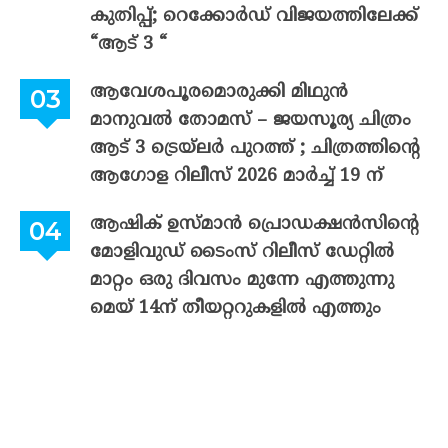
കുതിപ്പ്; റെക്കോർഡ് വിജയത്തിലേക്ക്
“ആട് 3 “
ആവേശപൂരമൊരുക്കി മിഥുൻ
മാനുവൽ തോമസ് – ജയസൂര്യ ചിത്രം
ആട് 3 ട്രെയ്‌ലർ പുറത്ത് ; ചിത്രത്തിന്റെ
ആഗോള റിലീസ് 2026 മാർച്ച് 19 ന്
ആഷിക് ഉസ്മാൻ പ്രൊഡക്ഷൻസിന്റെ
മോളിവുഡ് ടൈംസ് റിലീസ് ഡേറ്റിൽ
മാറ്റം ഒരു ദിവസം മുന്നേ എത്തുന്നു
മെയ് 14ന് തീയറ്ററുകളിൽ എത്തും