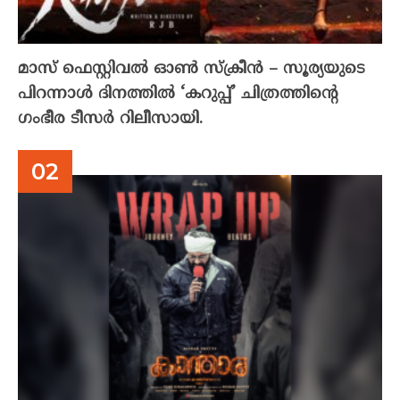
മാസ് ഫെസ്റ്റിവൽ ഓൺ സ്‌ക്രീൻ – സൂര്യയുടെ
പിറന്നാൾ ദിനത്തിൽ ‘കറുപ്പ്’ ചിത്രത്തിന്റെ
ഗംഭീര ടീസർ റിലീസായി.