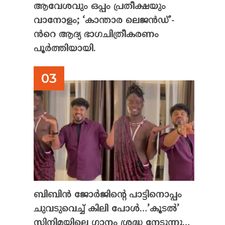
ആവേശവും ഒപ്പം പ്രതീക്ഷയും
വാനോളം; ‘കാന്താര ലെജൻഡ്’-
ൻറെ ആദ്യ ഭാഗചിത്രീകരണം
പൂർത്തിയായി.
ബിബിൻ ജോർജിന്റെ പാട്ടിനൊപ്പം
ചുവടുവെച്ച് കിലി പോൾ…’കൂടൽ’
സിനിമയിലെ ഗാനം ശ്രദ്ധ നേടുന്നു…