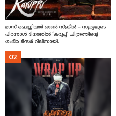
മാസ് ഫെസ്റ്റിവൽ ഓൺ സ്‌ക്രീൻ – സൂര്യയുടെ
പിറന്നാൾ ദിനത്തിൽ ‘കറുപ്പ്’ ചിത്രത്തിന്റെ
ഗംഭീര ടീസർ റിലീസായി.