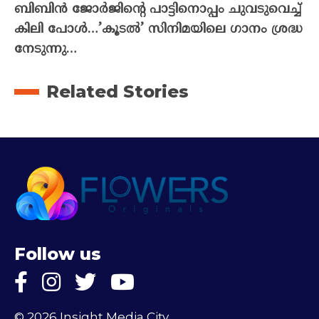
ബിബിൻ ജോർജിന്റെ പാട്ടിനൊപ്പം ചുവടുവെച്ച്
കിലി പോൾ…’കൂടൽ’ സിനിമയിലെ ഗാനം ശ്രദ്ധ
നേടുന്നു…
Related Stories
Follow us
© 2026 Insight Media City