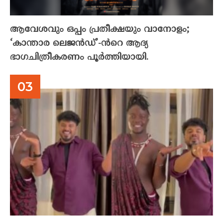
ആവേശവും ഒപ്പം പ്രതീക്ഷയും വാനോളം;
‘കാന്താര ലെജൻഡ്’-ൻറെ ആദ്യ
ഭാഗചിത്രീകരണം പൂർത്തിയായി.