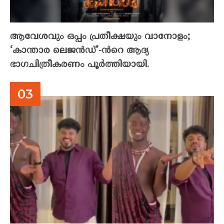
ആവേശവും ഒപ്പം പ്രതീക്ഷയും വാനോളം;
‘കാന്താര ലെജൻഡ്’-ൻറെ ആദ്യ
ഭാഗചിത്രീകരണം പൂർത്തിയായി.