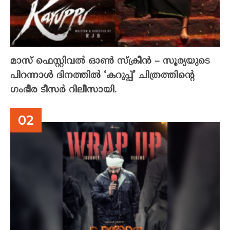
മാസ് ഫെസ്റ്റിവൽ ഓൺ സ്‌ക്രീൻ – സൂര്യയുടെ
പിറന്നാൾ ദിനത്തിൽ ‘കറുപ്പ്’ ചിത്രത്തിന്റെ
ഗംഭീര ടീസർ റിലീസായി.