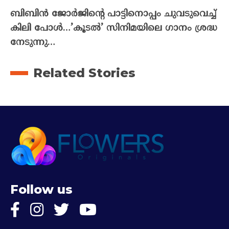
ബിബിൻ ജോർജിന്റെ പാട്ടിനൊപ്പം ചുവടുവെച്ച്
കിലി പോൾ…’കൂടൽ’ സിനിമയിലെ ഗാനം ശ്രദ്ധ
നേടുന്നു…
Related Stories
Follow us