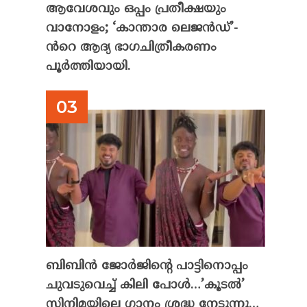
ആവേശവും ഒപ്പം പ്രതീക്ഷയും
വാനോളം; ‘കാന്താര ലെജൻഡ്’-
ൻറെ ആദ്യ ഭാഗചിത്രീകരണം
പൂർത്തിയായി.
ബിബിൻ ജോർജിന്റെ പാട്ടിനൊപ്പം
ചുവടുവെച്ച് കിലി പോൾ…’കൂടൽ’
സിനിമയിലെ ഗാനം ശ്രദ്ധ നേടുന്നു…