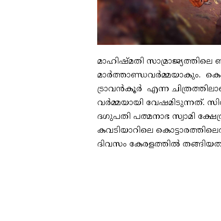
മാഹിഷ്മതി സാമ്രാജ്യത്തില
മാർത്താണ്ഡവർമ്മയാകും. കെ. മ
ട്രാവൻകൂർ എന്ന ചിത്രത്തിലാ
വർമ്മയായി വേഷമിടുന്നത്. സി
ദഗുപതി പത്മനാഭ സ്വാമി ക്ഷേത്
കവടിയാറിലെ കൊട്ടാരത്തിലെത
ദിവസം കേരളത്തിൽ തങ്ങിയതിനു