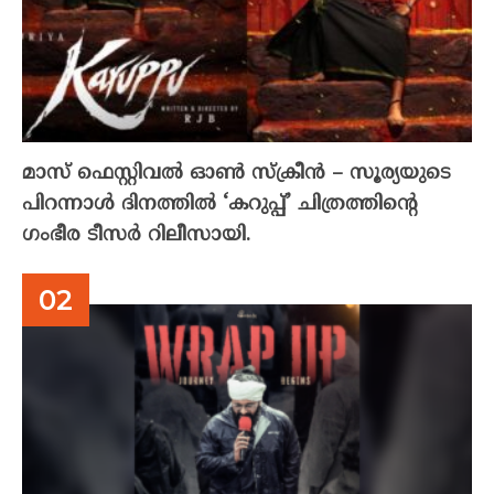
മാസ് ഫെസ്റ്റിവൽ ഓൺ സ്‌ക്രീൻ – സൂര്യയുടെ
പിറന്നാൾ ദിനത്തിൽ ‘കറുപ്പ്’ ചിത്രത്തിന്റെ
ഗംഭീര ടീസർ റിലീസായി.