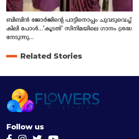
ബിബിൻ ജോർജിന്റെ പാട്ടിനൊപ്പം ചുവടുവെച്ച്
കിലി പോൾ…’കൂടൽ’ സിനിമയിലെ ഗാനം ശ്രദ്ധ
നേടുന്നു…
Related Stories
Follow us