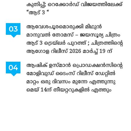
കുതിപ്പ്; റെക്കോർഡ് വിജയത്തിലേക്ക്
“ആട് 3 “
ആവേശപൂരമൊരുക്കി മിഥുൻ
മാനുവൽ തോമസ് – ജയസൂര്യ ചിത്രം
ആട് 3 ട്രെയ്‌ലർ പുറത്ത് ; ചിത്രത്തിന്റെ
ആഗോള റിലീസ് 2026 മാർച്ച് 19 ന്
ആഷിക് ഉസ്മാൻ പ്രൊഡക്ഷൻസിന്റെ
മോളിവുഡ് ടൈംസ് റിലീസ് ഡേറ്റിൽ
മാറ്റം ഒരു ദിവസം മുന്നേ എത്തുന്നു
മെയ് 14ന് തീയറ്ററുകളിൽ എത്തും