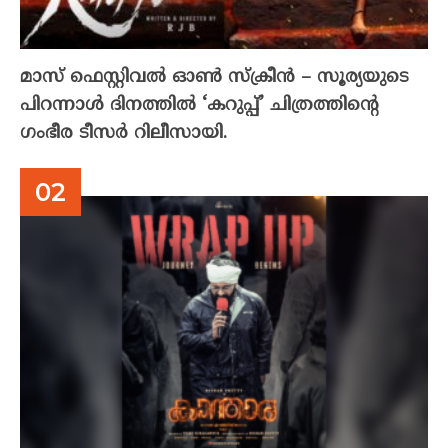
മാസ് ഫെസ്റ്റിവൽ ഓൺ സ്‌ക്രീൻ – സൂര്യയുടെ
പിറന്നാൾ ദിനത്തിൽ ‘കറുപ്പ്’ ചിത്രത്തിന്റെ
ഗംഭീര ടീസർ റിലീസായി.