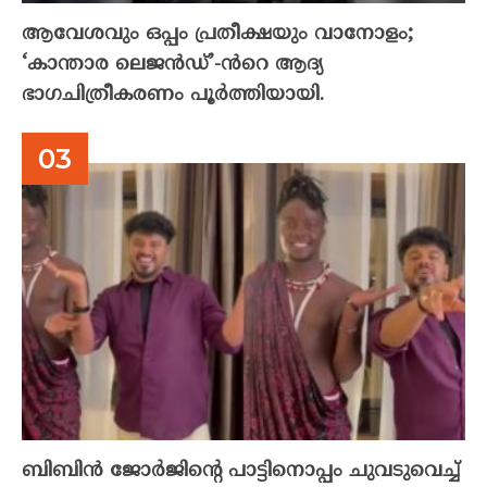
ആവേശവും ഒപ്പം പ്രതീക്ഷയും വാനോളം;
‘കാന്താര ലെജൻഡ്’-ൻറെ ആദ്യ
ഭാഗചിത്രീകരണം പൂർത്തിയായി.
ബിബിൻ ജോർജിന്റെ പാട്ടിനൊപ്പം ചുവടുവെച്ച്