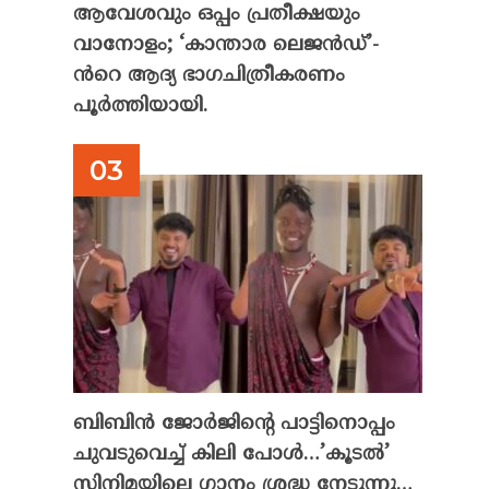
ആവേശവും ഒപ്പം പ്രതീക്ഷയും
വാനോളം; ‘കാന്താര ലെജൻഡ്’-
ൻറെ ആദ്യ ഭാഗചിത്രീകരണം
പൂർത്തിയായി.
ബിബിൻ ജോർജിന്റെ പാട്ടിനൊപ്പം
ചുവടുവെച്ച് കിലി പോൾ…’കൂടൽ’
സിനിമയിലെ ഗാനം ശ്രദ്ധ നേടുന്നു…