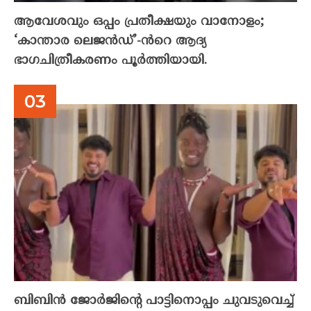
ആവേശവും ഒപ്പം പ്രതീക്ഷയും വാനോളം;
‘കാന്താര ലെജൻഡ്’-ൻറെ ആദ്യ
ഭാഗചിത്രീകരണം പൂർത്തിയായി.
ബിബിൻ ജോർജിന്റെ പാട്ടിനൊപ്പം ചുവടുവെച്ച്