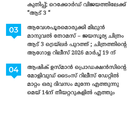
കുതിപ്പ്; റെക്കോർഡ് വിജയത്തിലേക്ക്
“ആട് 3 “
ആവേശപൂരമൊരുക്കി മിഥുൻ
മാനുവൽ തോമസ് – ജയസൂര്യ ചിത്രം
ആട് 3 ട്രെയ്‌ലർ പുറത്ത് ; ചിത്രത്തിന്റെ
ആഗോള റിലീസ് 2026 മാർച്ച് 19 ന്
ആഷിക് ഉസ്മാൻ പ്രൊഡക്ഷൻസിന്റെ
മോളിവുഡ് ടൈംസ് റിലീസ് ഡേറ്റിൽ
മാറ്റം ഒരു ദിവസം മുന്നേ എത്തുന്നു
മെയ് 14ന് തീയറ്ററുകളിൽ എത്തും