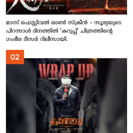
മാസ് ഫെസ്റ്റിവൽ ഓൺ സ്‌ക്രീൻ – സൂര്യയുടെ
പിറന്നാൾ ദിനത്തിൽ ‘കറുപ്പ്’ ചിത്രത്തിന്റെ
ഗംഭീര ടീസർ റിലീസായി.