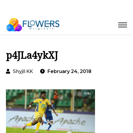
p4JLa4ykXJ
Shyjil KK
February 24, 2018