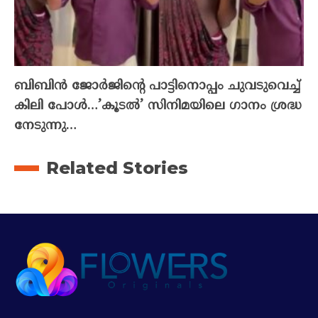
ബിബിൻ ജോർജിന്റെ പാട്ടിനൊപ്പം ചുവടുവെച്ച്
കിലി പോൾ…’കൂടൽ’ സിനിമയിലെ ഗാനം ശ്രദ്ധ
നേടുന്നു…
Related Stories