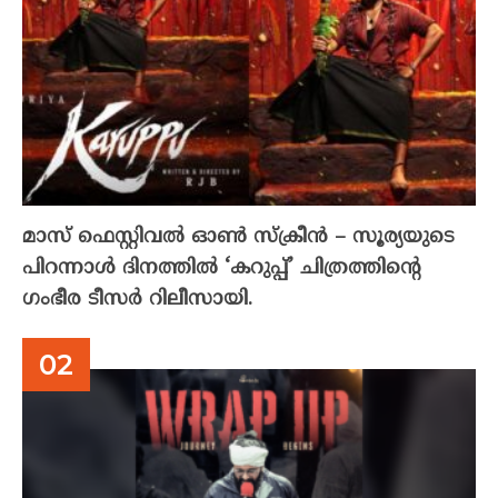
മാസ് ഫെസ്റ്റിവൽ ഓൺ സ്‌ക്രീൻ – സൂര്യയുടെ
പിറന്നാൾ ദിനത്തിൽ ‘കറുപ്പ്’ ചിത്രത്തിന്റെ
ഗംഭീര ടീസർ റിലീസായി.