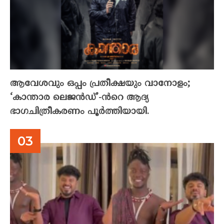
ആവേശവും ഒപ്പം പ്രതീക്ഷയും വാനോളം;
‘കാന്താര ലെജൻഡ്’-ൻറെ ആദ്യ
ഭാഗചിത്രീകരണം പൂർത്തിയായി.