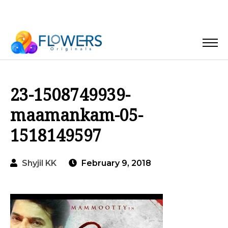
23-1508749939-
maamankam-05-
1518149597
Shyjil KK
February 9, 2018