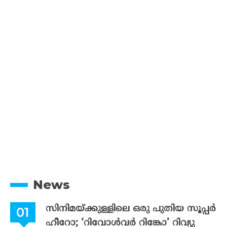
News
സിനിമയ്ക്കുള്ളിലെ ഒരു പുതിയ സൂപ്പർ
ഹീറോ; ‘റിവോൾവർ റിങ്കോ’ റിവ്യു