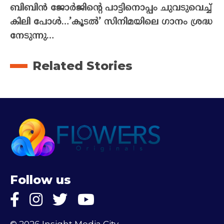
ബിബിൻ ജോർജിന്റെ പാട്ടിനൊപ്പം ചുവടുവെച്ച്
കിലി പോൾ…’കൂടൽ’ സിനിമയിലെ ഗാനം ശ്രദ്ധ
നേടുന്നു…
Related Stories
Follow us