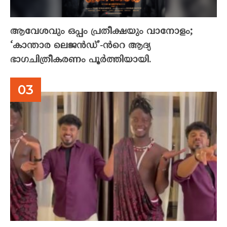
ആവേശവും ഒപ്പം പ്രതീക്ഷയും വാനോളം;
‘കാന്താര ലെജൻഡ്’-ൻറെ ആദ്യ
ഭാഗചിത്രീകരണം പൂർത്തിയായി.