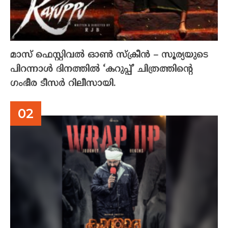
മാസ് ഫെസ്റ്റിവൽ ഓൺ സ്‌ക്രീൻ – സൂര്യയുടെ
പിറന്നാൾ ദിനത്തിൽ ‘കറുപ്പ്’ ചിത്രത്തിന്റെ
ഗംഭീര ടീസർ റിലീസായി.