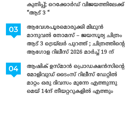
കുതിപ്പ്; റെക്കോർഡ് വിജയത്തിലേക്ക്
“ആട് 3 “
ആവേശപൂരമൊരുക്കി മിഥുൻ
മാനുവൽ തോമസ് – ജയസൂര്യ ചിത്രം
ആട് 3 ട്രെയ്‌ലർ പുറത്ത് ; ചിത്രത്തിന്റെ
ആഗോള റിലീസ് 2026 മാർച്ച് 19 ന്
ആഷിക് ഉസ്മാൻ പ്രൊഡക്ഷൻസിന്റെ
മോളിവുഡ് ടൈംസ് റിലീസ് ഡേറ്റിൽ
മാറ്റം ഒരു ദിവസം മുന്നേ എത്തുന്നു
മെയ് 14ന് തീയറ്ററുകളിൽ എത്തും