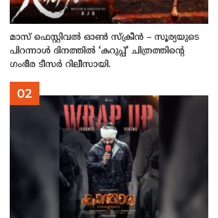
മാസ് ഫെസ്റ്റിവൽ ഓൺ സ്‌ക്രീൻ – സൂര്യയുടെ
പിറന്നാൾ ദിനത്തിൽ ‘കറുപ്പ്’ ചിത്രത്തിന്റെ
ഗംഭീര ടീസർ റിലീസായി.