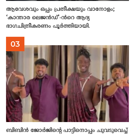
ആവേശവും ഒപ്പം പ്രതീക്ഷയും വാനോളം;
‘കാന്താര ലെജൻഡ്’-ൻറെ ആദ്യ
ഭാഗചിത്രീകരണം പൂർത്തിയായി.
ബിബിൻ ജോർജിന്റെ പാട്ടിനൊപ്പം ചുവടുവെച്ച്