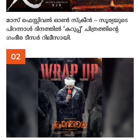
മാസ് ഫെസ്റ്റിവൽ ഓൺ സ്‌ക്രീൻ – സൂര്യയുടെ
പിറന്നാൾ ദിനത്തിൽ ‘കറുപ്പ്’ ചിത്രത്തിന്റെ
ഗംഭീര ടീസർ റിലീസായി.