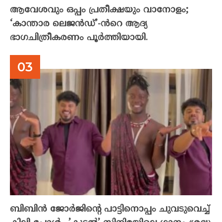
ആവേശവും ഒപ്പം പ്രതീക്ഷയും വാനോളം;
‘കാന്താര ലെജൻഡ്’-ൻറെ ആദ്യ
ഭാഗചിത്രീകരണം പൂർത്തിയായി.
ബിബിൻ ജോർജിന്റെ പാട്ടിനൊപ്പം ചുവടുവെച്ച്