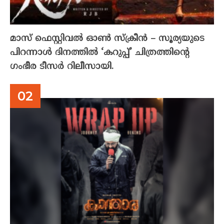
മാസ് ഫെസ്റ്റിവൽ ഓൺ സ്‌ക്രീൻ – സൂര്യയുടെ
പിറന്നാൾ ദിനത്തിൽ ‘കറുപ്പ്’ ചിത്രത്തിന്റെ
ഗംഭീര ടീസർ റിലീസായി.