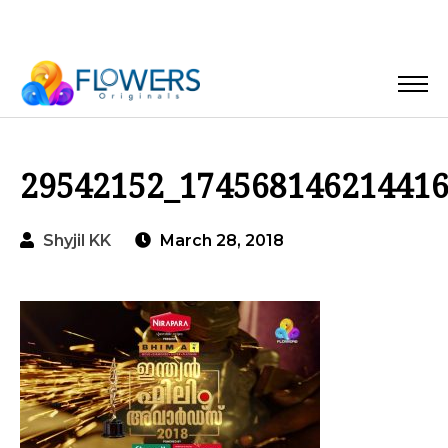
29542152_17456814621441
Shyjil KK
March 28, 2018