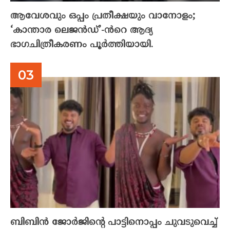
ആവേശവും ഒപ്പം പ്രതീക്ഷയും വാനോളം;
‘കാന്താര ലെജൻഡ്’-ൻറെ ആദ്യ
ഭാഗചിത്രീകരണം പൂർത്തിയായി.
ബിബിൻ ജോർജിന്റെ പാട്ടിനൊപ്പം ചുവടുവെച്ച്