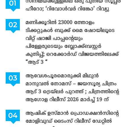
സിനിമയ്ക്കുള്ളിലെ ഒരു പുതിയ സൂപ്പർ
ഹീറോ; ‘റിവോൾവർ റിങ്കോ’ റിവ്യു
മണിക്കൂറിൽ 23000 ത്തോളം
ടിക്കറ്റുകൾ ബുക്ക് മൈ ഷോയിലൂടെ
വിറ്റ് ഷാജി പാപ്പന്റെയും
പിള്ളേരുടെയും ബ്ലോക്ക്ബസ്റ്റർ
കുതിപ്പ്; റെക്കോർഡ് വിജയത്തിലേക്ക്
“ആട് 3 “
ആവേശപൂരമൊരുക്കി മിഥുൻ
മാനുവൽ തോമസ് – ജയസൂര്യ ചിത്രം
ആട് 3 ട്രെയ്‌ലർ പുറത്ത് ; ചിത്രത്തിന്റെ
ആഗോള റിലീസ് 2026 മാർച്ച് 19 ന്
ആഷിക് ഉസ്മാൻ പ്രൊഡക്ഷൻസിന്റെ
മോളിവുഡ് ടൈംസ് റിലീസ് ഡേറ്റിൽ