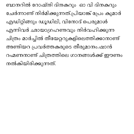
ബാനറിൽ റോഷ്‌നി ദിനകറും ഓ വി ദിനകറും
ചേർന്നാണ് നിർമിക്കുന്നത്.പ്രിയാങ്ക് പ്രേം കുമാർ
എഡിറ്റിങ്ങും ഡൂഡിലി, വിനോദ് പെരുമാൾ
എന്നിവർ ഛായാഗ്രഹണവും നിർവഹിക്കുന്ന
ചിത്രം മാർച്ചിൽ തീയേറ്ററുകളിലെത്തിക്കാനാണ്
അണിയറ പ്രവർത്തകരുടെ തീരുമാനം.ഷാൻ
റഹ്മണനാണ് ചിത്രത്തിലെ ഗാനങ്ങൾക്ക് ഈണം
നൽകിയിരിക്കുന്നത്.