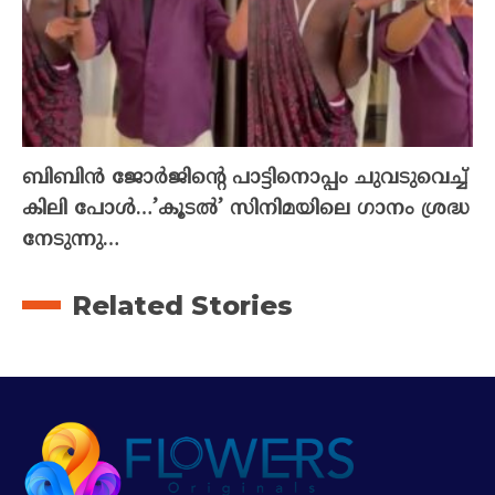
ബിബിൻ ജോർജിന്റെ പാട്ടിനൊപ്പം ചുവടുവെച്ച്
കിലി പോൾ…’കൂടൽ’ സിനിമയിലെ ഗാനം ശ്രദ്ധ
നേടുന്നു…
Related Stories