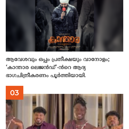
ആവേശവും ഒപ്പം പ്രതീക്ഷയും വാനോളം;
‘കാന്താര ലെജൻഡ്’-ൻറെ ആദ്യ
ഭാഗചിത്രീകരണം പൂർത്തിയായി.