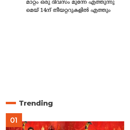
മാറ്റം ഒരു ദിവസം മുന്നേ എത്തുന്നു
മെയ് 14ന് തീയറ്ററുകളിൽ എത്തും
Trending