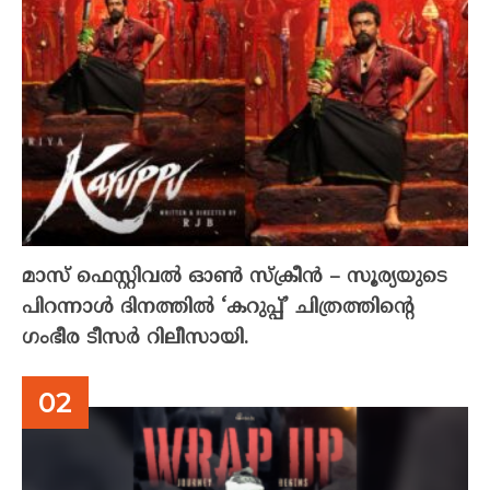
മാസ് ഫെസ്റ്റിവൽ ഓൺ സ്‌ക്രീൻ – സൂര്യയുടെ
പിറന്നാൾ ദിനത്തിൽ ‘കറുപ്പ്’ ചിത്രത്തിന്റെ
ഗംഭീര ടീസർ റിലീസായി.