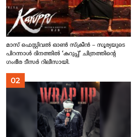
മാസ് ഫെസ്റ്റിവൽ ഓൺ സ്‌ക്രീൻ – സൂര്യയുടെ
പിറന്നാൾ ദിനത്തിൽ ‘കറുപ്പ്’ ചിത്രത്തിന്റെ
ഗംഭീര ടീസർ റിലീസായി.