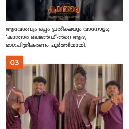
ആവേശവും ഒപ്പം പ്രതീക്ഷയും വാനോളം;
‘കാന്താര ലെജൻഡ്’-ൻറെ ആദ്യ
ഭാഗചിത്രീകരണം പൂർത്തിയായി.