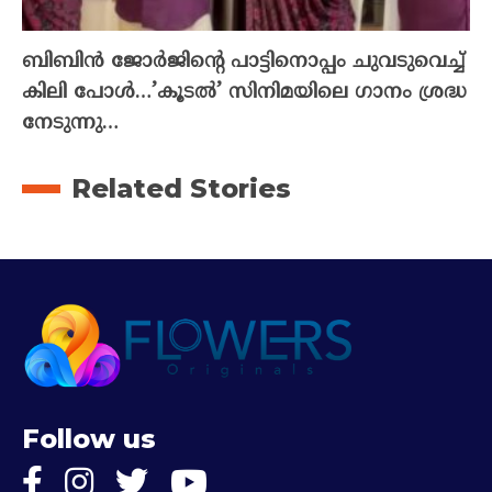
ബിബിൻ ജോർജിന്റെ പാട്ടിനൊപ്പം ചുവടുവെച്ച്
കിലി പോൾ…’കൂടൽ’ സിനിമയിലെ ഗാനം ശ്രദ്ധ
നേടുന്നു…
Related Stories
Follow us