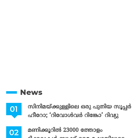
News
സിനിമയ്ക്കുള്ളിലെ ഒരു പുതിയ സൂപ്പർ
ഹീറോ; ‘റിവോൾവർ റിങ്കോ’ റിവ്യു
മണിക്കൂറിൽ 23000 ത്തോളം