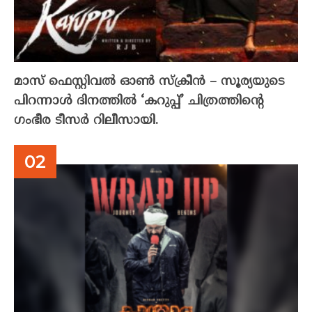
മാസ് ഫെസ്റ്റിവൽ ഓൺ സ്‌ക്രീൻ – സൂര്യയുടെ
പിറന്നാൾ ദിനത്തിൽ ‘കറുപ്പ്’ ചിത്രത്തിന്റെ
ഗംഭീര ടീസർ റിലീസായി.