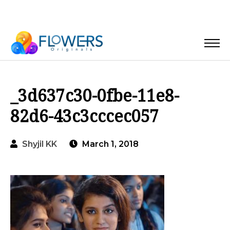
_3d637c30-0fbe-11e8-
82d6-43c3cccec057
Shyjil KK
March 1, 2018