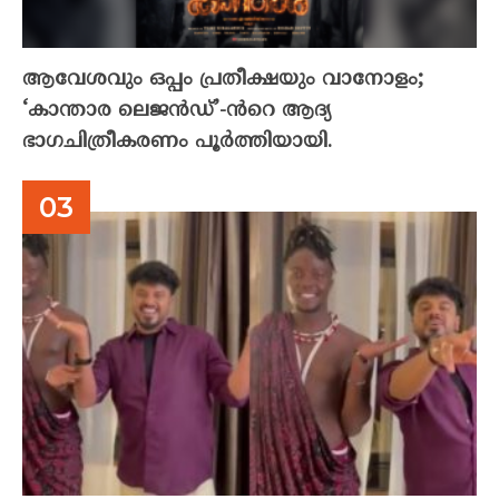
ആവേശവും ഒപ്പം പ്രതീക്ഷയും വാനോളം;
‘കാന്താര ലെജൻഡ്’-ൻറെ ആദ്യ
ഭാഗചിത്രീകരണം പൂർത്തിയായി.