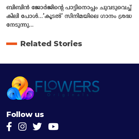
ബിബിൻ ജോർജിന്റെ പാട്ടിനൊപ്പം ചുവടുവെച്ച്
കിലി പോൾ…’കൂടൽ’ സിനിമയിലെ ഗാനം ശ്രദ്ധ
നേടുന്നു…
Related Stories
Follow us