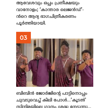
ആവേശവും ഒപ്പം പ്രതീക്ഷയും
വാനോളം; ‘കാന്താര ലെജൻഡ്’-
ൻറെ ആദ്യ ഭാഗചിത്രീകരണം
പൂർത്തിയായി.
ബിബിൻ ജോർജിന്റെ പാട്ടിനൊപ്പം
ചുവടുവെച്ച് കിലി പോൾ…’കൂടൽ’
സിനിമയിലെ ഗാനം ശ്രദ്ധ നേടുന്നു…