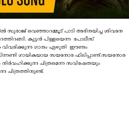
യിൽ സുരാജ് വെഞ്ഞാറമ്മൂട് പാടി അഭിനയിച്ച ശിവനേ
്തിറങ്ങി. കുട്ടൻ പിള്ളയെന്ന പോലീസ്
ങൾ വിവരിക്കുന്ന ഗാനം എഴുതി ഈണം
്ത പിന്നണി ഗായികയായ സയനോര ഫിലിപ്പാണ്.സയനോര
നിർവഹിക്കുന്ന ചിത്രമെന്ന സവിഷേതയും
 ചിത്രത്തിനുണ്ട്.