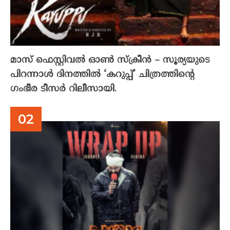
മാസ് ഫെസ്റ്റിവൽ ഓൺ സ്‌ക്രീൻ – സൂര്യയുടെ
പിറന്നാൾ ദിനത്തിൽ ‘കറുപ്പ്’ ചിത്രത്തിന്റെ
ഗംഭീര ടീസർ റിലീസായി.