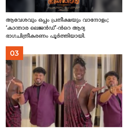
ആവേശവും ഒപ്പം പ്രതീക്ഷയും വാനോളം;
‘കാന്താര ലെജൻഡ്’-ൻറെ ആദ്യ
ഭാഗചിത്രീകരണം പൂർത്തിയായി.