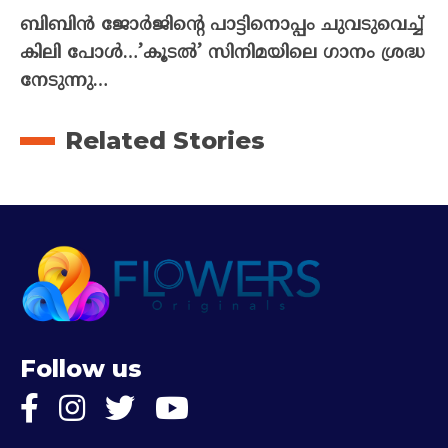
ബിബിൻ ജോർജിന്റെ പാട്ടിനൊപ്പം ചുവടുവെച്ച്
കിലി പോൾ…’കൂടൽ’ സിനിമയിലെ ഗാനം ശ്രദ്ധ
നേടുന്നു…
Related Stories
Follow us