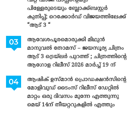
വിറ്റ് ഷാജി പാപ്പന്റെയും
പിള്ളേരുടെയും ബ്ലോക്ക്ബസ്റ്റർ
കുതിപ്പ്; റെക്കോർഡ് വിജയത്തിലേക്ക്
“ആട് 3 “
ആവേശപൂരമൊരുക്കി മിഥുൻ
മാനുവൽ തോമസ് – ജയസൂര്യ ചിത്രം
ആട് 3 ട്രെയ്‌ലർ പുറത്ത് ; ചിത്രത്തിന്റെ
ആഗോള റിലീസ് 2026 മാർച്ച് 19 ന്
ആഷിക് ഉസ്മാൻ പ്രൊഡക്ഷൻസിന്റെ
മോളിവുഡ് ടൈംസ് റിലീസ് ഡേറ്റിൽ
മാറ്റം ഒരു ദിവസം മുന്നേ എത്തുന്നു
മെയ് 14ന് തീയറ്ററുകളിൽ എത്തും