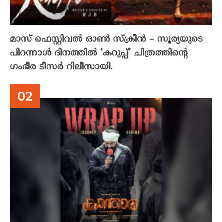
മാസ് ഫെസ്റ്റിവൽ ഓൺ സ്‌ക്രീൻ – സൂര്യയുടെ
പിറന്നാൾ ദിനത്തിൽ ‘കറുപ്പ്’ ചിത്രത്തിന്റെ
ഗംഭീര ടീസർ റിലീസായി.