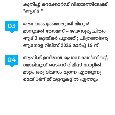
കുതിപ്പ്; റെക്കോർഡ് വിജയത്തിലേക്ക്
“ആട് 3 “
ആവേശപൂരമൊരുക്കി മിഥുൻ
മാനുവൽ തോമസ് – ജയസൂര്യ ചിത്രം
ആട് 3 ട്രെയ്‌ലർ പുറത്ത് ; ചിത്രത്തിന്റെ
ആഗോള റിലീസ് 2026 മാർച്ച് 19 ന്
ആഷിക് ഉസ്മാൻ പ്രൊഡക്ഷൻസിന്റെ
മോളിവുഡ് ടൈംസ് റിലീസ് ഡേറ്റിൽ
മാറ്റം ഒരു ദിവസം മുന്നേ എത്തുന്നു
മെയ് 14ന് തീയറ്ററുകളിൽ എത്തും