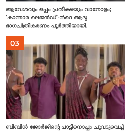
ആവേശവും ഒപ്പം പ്രതീക്ഷയും വാനോളം;
‘കാന്താര ലെജൻഡ്’-ൻറെ ആദ്യ
ഭാഗചിത്രീകരണം പൂർത്തിയായി.
ബിബിൻ ജോർജിന്റെ പാട്ടിനൊപ്പം ചുവടുവെച്ച്