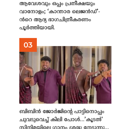
ആവേശവും ഒപ്പം പ്രതീക്ഷയും
വാനോളം; ‘കാന്താര ലെജൻഡ്’-
ൻറെ ആദ്യ ഭാഗചിത്രീകരണം
പൂർത്തിയായി.
ബിബിൻ ജോർജിന്റെ പാട്ടിനൊപ്പം
ചുവടുവെച്ച് കിലി പോൾ…’കൂടൽ’
സിനിമയിലെ ഗാനം ശ്രദ്ധ നേടുന്നു…