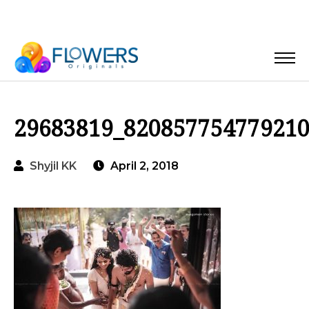
29683819_82085775477921
Shyjil KK
April 2, 2018