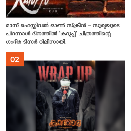
മാസ് ഫെസ്റ്റിവൽ ഓൺ സ്‌ക്രീൻ – സൂര്യയുടെ
പിറന്നാൾ ദിനത്തിൽ ‘കറുപ്പ്’ ചിത്രത്തിന്റെ
ഗംഭീര ടീസർ റിലീസായി.