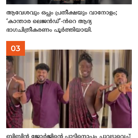
ആവേശവും ഒപ്പം പ്രതീക്ഷയും വാനോളം;
‘കാന്താര ലെജൻഡ്’-ൻറെ ആദ്യ
ഭാഗചിത്രീകരണം പൂർത്തിയായി.
ബിബിൻ ജോർജിന്റെ പാട്ടിനൊപ്പം ചുവടുവെച്ച്