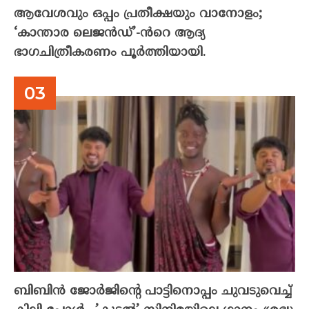
ആവേശവും ഒപ്പം പ്രതീക്ഷയും വാനോളം;
‘കാന്താര ലെജൻഡ്’-ൻറെ ആദ്യ
ഭാഗചിത്രീകരണം പൂർത്തിയായി.
ബിബിൻ ജോർജിന്റെ പാട്ടിനൊപ്പം ചുവടുവെച്ച്