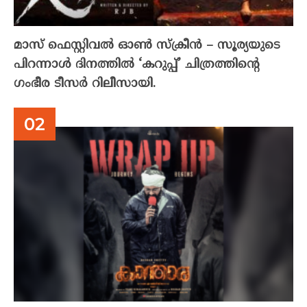
മാസ് ഫെസ്റ്റിവൽ ഓൺ സ്‌ക്രീൻ – സൂര്യയുടെ
പിറന്നാൾ ദിനത്തിൽ ‘കറുപ്പ്’ ചിത്രത്തിന്റെ
ഗംഭീര ടീസർ റിലീസായി.