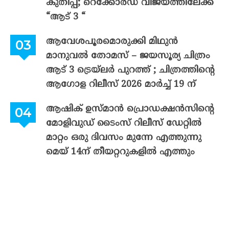
കുതിപ്പ്; റെക്കോർഡ് വിജയത്തിലേക്ക്
“ആട് 3 “
ആവേശപൂരമൊരുക്കി മിഥുൻ
മാനുവൽ തോമസ് – ജയസൂര്യ ചിത്രം
ആട് 3 ട്രെയ്‌ലർ പുറത്ത് ; ചിത്രത്തിന്റെ
ആഗോള റിലീസ് 2026 മാർച്ച് 19 ന്
ആഷിക് ഉസ്മാൻ പ്രൊഡക്ഷൻസിന്റെ
മോളിവുഡ് ടൈംസ് റിലീസ് ഡേറ്റിൽ
മാറ്റം ഒരു ദിവസം മുന്നേ എത്തുന്നു
മെയ് 14ന് തീയറ്ററുകളിൽ എത്തും