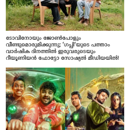
ടോവിനോയും ജോൺപോളും
വീണ്ടുമൊരുമിക്കുന്നു; ‘ഗപ്പി‘യുടെ പത്താം
വാർഷിക ദിനത്തിൽ ഇരുവരുടെയും
റീയൂണിയൻ ഫോട്ടോ സോഷ്യൽ മീഡിയയിൽ!