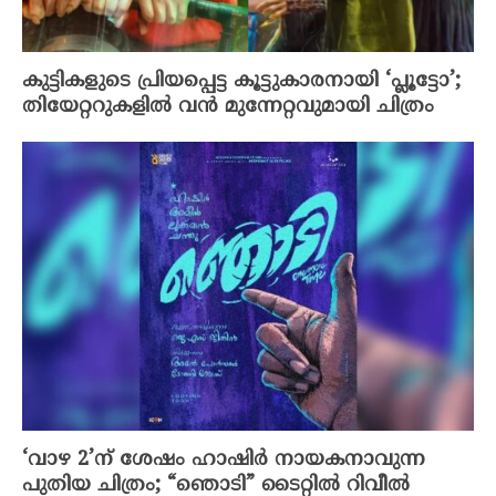
കുട്ടികളുടെ പ്രിയപ്പെട്ട കൂട്ടുകാരനായി ‘പ്ലൂട്ടോ’;
തിയേറ്ററുകളിൽ വൻ മുന്നേറ്റവുമായി ചിത്രം
‘വാഴ 2’ന് ശേഷം ഹാഷിർ നായകനാവുന്ന
പുതിയ ചിത്രം; “ഞൊടി” ടൈറ്റിൽ റിവീൽ