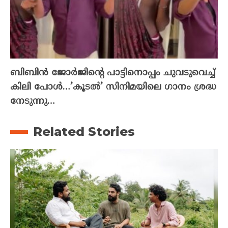
ബിബിൻ ജോർജിന്റെ പാട്ടിനൊപ്പം ചുവടുവെച്ച്
കിലി പോൾ…’കൂടൽ’ സിനിമയിലെ ഗാനം ശ്രദ്ധ
നേടുന്നു…
Related Stories