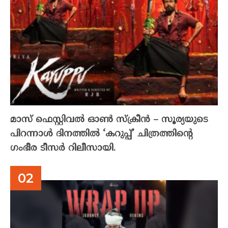
മാസ് ഫെസ്റ്റിവൽ ഓൺ സ്‌ക്രീൻ – സൂര്യയുടെ
പിറന്നാൾ ദിനത്തിൽ ‘കറുപ്പ്’ ചിത്രത്തിന്റെ
ഗംഭീര ടീസർ റിലീസായി.