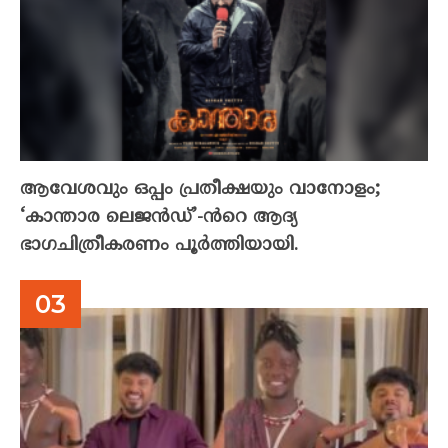
ആവേശവും ഒപ്പം പ്രതീക്ഷയും വാനോളം;
‘കാന്താര ലെജൻഡ്’-ൻറെ ആദ്യ
ഭാഗചിത്രീകരണം പൂർത്തിയായി.