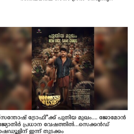
“സന്തോഷ് ട്രോഫി”ക്ക് പുതിയ മുഖം…. ജോമോൻ
ജ്യോതിർ പ്രധാന വേഷത്തിൽ…സെക്കൻഡ്
ഷെഡ്യൂളിന് ഇന്ന് തുടക്കം