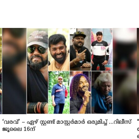
‘വരവ്’ – ഏഴ് സ്റ്റണ്ട് മാസ്റ്റർമാർ ഒരുമിച്ച് …റിലീസ്
ജൂലൈ 16ന്