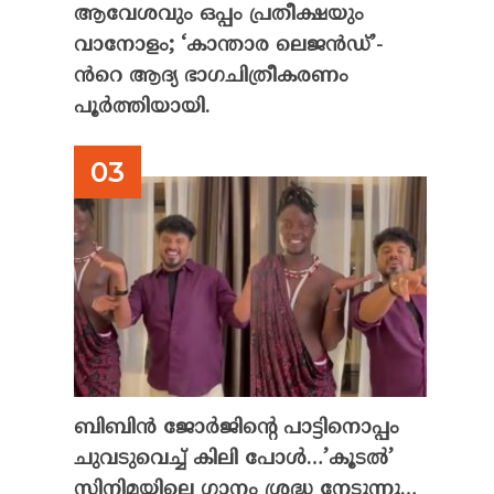
ആവേശവും ഒപ്പം പ്രതീക്ഷയും
വാനോളം; ‘കാന്താര ലെജൻഡ്’-
ൻറെ ആദ്യ ഭാഗചിത്രീകരണം
പൂർത്തിയായി.
ബിബിൻ ജോർജിന്റെ പാട്ടിനൊപ്പം
ചുവടുവെച്ച് കിലി പോൾ…’കൂടൽ’
സിനിമയിലെ ഗാനം ശ്രദ്ധ നേടുന്നു…