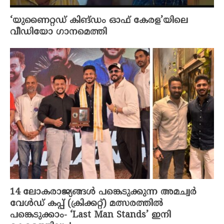
‘യുണൈറ്റഡ് കിങ്ഡം ഓഫ് കേരള’യിലെ
വീഡിയോ ഗാനമെത്തി
14 ലോകരാജ്യങ്ങൾ പങ്കെടുക്കുന്ന അമച്വർ
വേൾഡ് കപ്പ്‌ (ക്രിക്കറ്റ്‌) മത്സരത്തിൽ
പങ്കെടുക്കാം- ‘Last Man Stands’ ഇനി