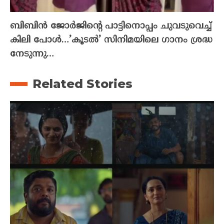
ബിബിൻ ജോർജിന്റെ പാട്ടിനൊപ്പം ചുവടുവെച്ച്
കിലി പോൾ…’കൂടൽ’ സിനിമയിലെ ഗാനം ശ്രദ്ധ
നേടുന്നു…
Related Stories