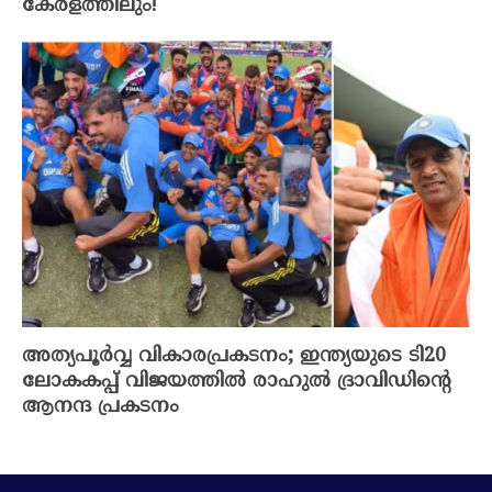
കേരളത്തിലും!
അത്യപൂർവ്വ വികാരപ്രകടനം; ഇന്ത്യയുടെ ടി20
ലോകകപ്പ് വിജയത്തിൽ രാഹുൽ ദ്രാവിഡിന്റെ
ആനന്ദ പ്രകടനം