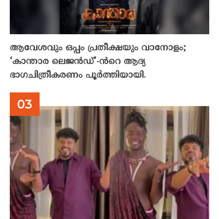
ആവേശവും ഒപ്പം പ്രതീക്ഷയും വാനോളം;
‘കാന്താര ലെജൻഡ്’-ൻറെ ആദ്യ
ഭാഗചിത്രീകരണം പൂർത്തിയായി.