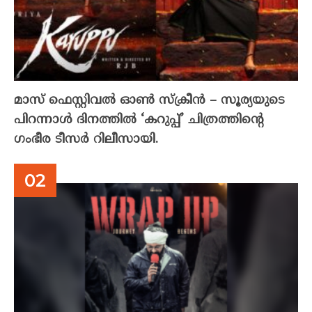
മാസ് ഫെസ്റ്റിവൽ ഓൺ സ്‌ക്രീൻ – സൂര്യയുടെ
പിറന്നാൾ ദിനത്തിൽ ‘കറുപ്പ്’ ചിത്രത്തിന്റെ
ഗംഭീര ടീസർ റിലീസായി.