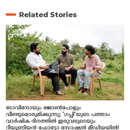
Related Stories
ടോവിനോയും ജോൺപോളും
വീണ്ടുമൊരുമിക്കുന്നു; ‘ഗപ്പി‘യുടെ പത്താം
വാർഷിക ദിനത്തിൽ ഇരുവരുടെയും
റീയൂണിയൻ ഫോട്ടോ സോഷ്യൽ മീഡിയയിൽ!