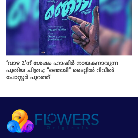
‘വാഴ 2’ന് ശേഷം ഹാഷിർ നായകനാവുന്ന
പുതിയ ചിത്രം; “ഞൊടി” ടൈറ്റിൽ റിവീൽ
പോസ്റ്റർ പുറത്ത്