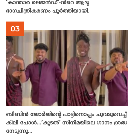
‘കാന്താര ലെജൻഡ്’-ൻറെ ആദ്യ
ഭാഗചിത്രീകരണം പൂർത്തിയായി.
ബിബിൻ ജോർജിന്റെ പാട്ടിനൊപ്പം ചുവടുവെച്ച്
കിലി പോൾ…’കൂടൽ’ സിനിമയിലെ ഗാനം ശ്രദ്ധ
നേടുന്നു…