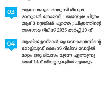
ആവേശപൂരമൊരുക്കി മിഥുൻ
മാനുവൽ തോമസ് – ജയസൂര്യ ചിത്രം
ആട് 3 ട്രെയ്‌ലർ പുറത്ത് ; ചിത്രത്തിന്റെ
ആഗോള റിലീസ് 2026 മാർച്ച് 19 ന്
ആഷിക് ഉസ്മാൻ പ്രൊഡക്ഷൻസിന്റെ
മോളിവുഡ് ടൈംസ് റിലീസ് ഡേറ്റിൽ
മാറ്റം ഒരു ദിവസം മുന്നേ എത്തുന്നു
മെയ് 14ന് തീയറ്ററുകളിൽ എത്തും