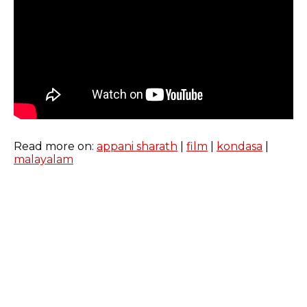
Read more on:
appani sharath
|
film
|
kondasa
|
malayalam