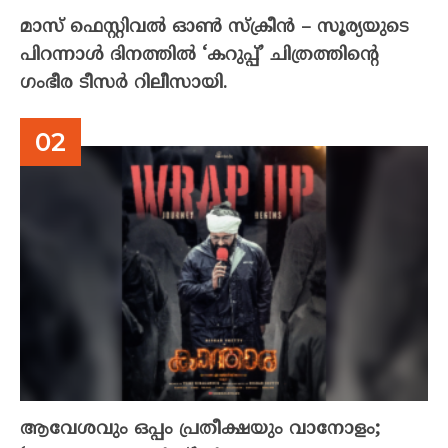
മാസ് ഫെസ്റ്റിവൽ ഓൺ സ്‌ക്രീൻ – സൂര്യയുടെ
പിറന്നാൾ ദിനത്തിൽ ‘കറുപ്പ്’ ചിത്രത്തിന്റെ
ഗംഭീര ടീസർ റിലീസായി.
ആവേശവും ഒപ്പം പ്രതീക്ഷയും വാനോളം;