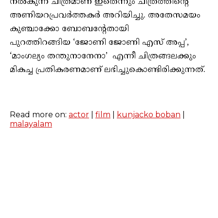
നൽകുന്ന ചിത്രമാണ് ഇതെന്നും ചിത്രത്തിന്റെ
അണിയറപ്രവർത്തകർ അറിയിച്ചു. അതേസമയം
കുഞ്ചാക്കോ ബോബന്റേതായി
പുറത്തിറങ്ങിയ ‘ജോണി ജോണി എസ് അപ്പ’,
‘മാംഗല്യം തന്തുനാനേനാ’ എന്നീ ചിത്രങ്ങലക്കും
മികച്ച പ്രതികരണമാണ് ലഭിച്ചുകൊണ്ടിരിക്കുന്നത്.
Read more on:
actor
|
film
|
kunjacko boban
|
malayalam