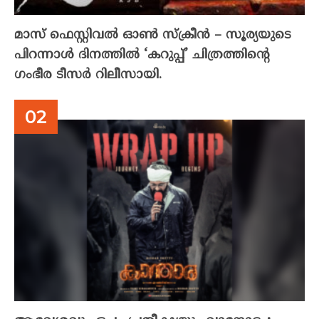
മാസ് ഫെസ്റ്റിവൽ ഓൺ സ്‌ക്രീൻ – സൂര്യയുടെ
പിറന്നാൾ ദിനത്തിൽ ‘കറുപ്പ്’ ചിത്രത്തിന്റെ
ഗംഭീര ടീസർ റിലീസായി.