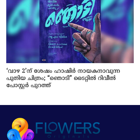
‘വാഴ 2’ന് ശേഷം ഹാഷിർ നായകനാവുന്ന
പുതിയ ചിത്രം; “ഞൊടി” ടൈറ്റിൽ റിവീൽ
പോസ്റ്റർ പുറത്ത്