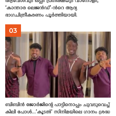
ആവേശവും ഒപ്പം പ്രതീക്ഷയും വാനോളം;
‘കാന്താര ലെജൻഡ്’-ൻറെ ആദ്യ
ഭാഗചിത്രീകരണം പൂർത്തിയായി.
ബിബിൻ ജോർജിന്റെ പാട്ടിനൊപ്പം ചുവടുവെച്ച്
കിലി പോൾ…’കൂടൽ’ സിനിമയിലെ ഗാനം ശ്രദ്ധ