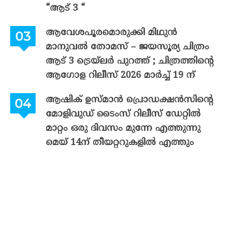
“ആട് 3 “
ആവേശപൂരമൊരുക്കി മിഥുൻ
മാനുവൽ തോമസ് – ജയസൂര്യ ചിത്രം
ആട് 3 ട്രെയ്‌ലർ പുറത്ത് ; ചിത്രത്തിന്റെ
ആഗോള റിലീസ് 2026 മാർച്ച് 19 ന്
ആഷിക് ഉസ്മാൻ പ്രൊഡക്ഷൻസിന്റെ
മോളിവുഡ് ടൈംസ് റിലീസ് ഡേറ്റിൽ
മാറ്റം ഒരു ദിവസം മുന്നേ എത്തുന്നു
മെയ് 14ന് തീയറ്ററുകളിൽ എത്തും