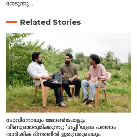
നേടുന്നു…
Related Stories
ടോവിനോയും ജോൺപോളും
വീണ്ടുമൊരുമിക്കുന്നു; ‘ഗപ്പി‘യുടെ പത്താം
വാർഷിക ദിനത്തിൽ ഇരുവരുടെയും