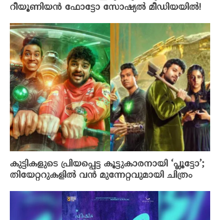
റീയൂണിയൻ ഫോട്ടോ സോഷ്യൽ മീഡിയയിൽ!
കുട്ടികളുടെ പ്രിയപ്പെട്ട കൂട്ടുകാരനായി ‘പ്ലൂട്ടോ’;
തിയേറ്ററുകളിൽ വൻ മുന്നേറ്റവുമായി ചിത്രം