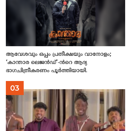
ആവേശവും ഒപ്പം പ്രതീക്ഷയും വാനോളം;
‘കാന്താര ലെജൻഡ്’-ൻറെ ആദ്യ
ഭാഗചിത്രീകരണം പൂർത്തിയായി.