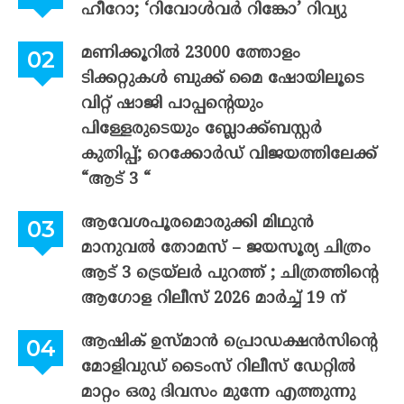
ഹീറോ; ‘റിവോൾവർ റിങ്കോ’ റിവ്യു
മണിക്കൂറിൽ 23000 ത്തോളം
ടിക്കറ്റുകൾ ബുക്ക് മൈ ഷോയിലൂടെ
വിറ്റ് ഷാജി പാപ്പന്റെയും
പിള്ളേരുടെയും ബ്ലോക്ക്ബസ്റ്റർ
കുതിപ്പ്; റെക്കോർഡ് വിജയത്തിലേക്ക്
“ആട് 3 “
ആവേശപൂരമൊരുക്കി മിഥുൻ
മാനുവൽ തോമസ് – ജയസൂര്യ ചിത്രം
ആട് 3 ട്രെയ്‌ലർ പുറത്ത് ; ചിത്രത്തിന്റെ
ആഗോള റിലീസ് 2026 മാർച്ച് 19 ന്
ആഷിക് ഉസ്മാൻ പ്രൊഡക്ഷൻസിന്റെ
മോളിവുഡ് ടൈംസ് റിലീസ് ഡേറ്റിൽ
മാറ്റം ഒരു ദിവസം മുന്നേ എത്തുന്നു