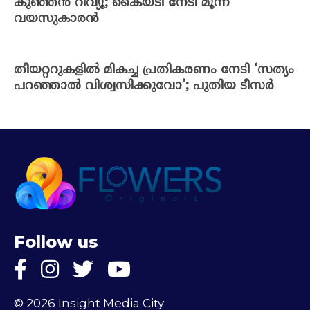
കുഞ്ഞന്‍ റിവ്യൂ; കൈയടി നേടി മൂന്ന്
വയസുകാരന്‍
തീയറ്ററുകളില്‍ മികച്ച പ്രതികരണം നേടി ‘സത്യം
പറഞ്ഞാല്‍ വിശ്വസിക്കുവോ’; പുതിയ ടീസര്‍
Follow us
© 2026 Insight Media City