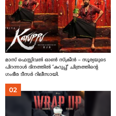
മാസ് ഫെസ്റ്റിവൽ ഓൺ സ്‌ക്രീൻ – സൂര്യയുടെ
പിറന്നാൾ ദിനത്തിൽ ‘കറുപ്പ്’ ചിത്രത്തിന്റെ
ഗംഭീര ടീസർ റിലീസായി.