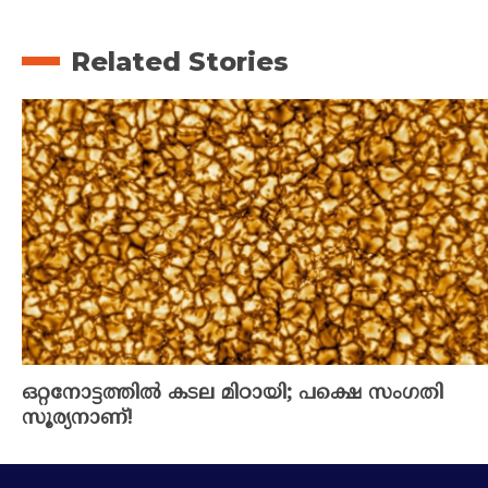
Related Stories
ഒറ്റനോട്ടത്തിൽ കടല മിഠായി; പക്ഷെ സംഗതി
സൂര്യനാണ്!