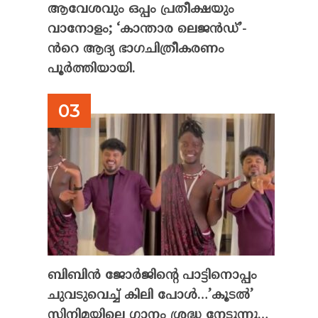
ആവേശവും ഒപ്പം പ്രതീക്ഷയും
വാനോളം; ‘കാന്താര ലെജൻഡ്’-
ൻറെ ആദ്യ ഭാഗചിത്രീകരണം
പൂർത്തിയായി.
ബിബിൻ ജോർജിന്റെ പാട്ടിനൊപ്പം
ചുവടുവെച്ച് കിലി പോൾ…’കൂടൽ’
സിനിമയിലെ ഗാനം ശ്രദ്ധ നേടുന്നു…