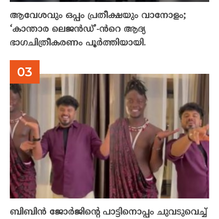
ആവേശവും ഒപ്പം പ്രതീക്ഷയും വാനോളം;
‘കാന്താര ലെജൻഡ്’-ൻറെ ആദ്യ
ഭാഗചിത്രീകരണം പൂർത്തിയായി.
ബിബിൻ ജോർജിന്റെ പാട്ടിനൊപ്പം ചുവടുവെച്ച്