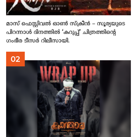
മാസ് ഫെസ്റ്റിവൽ ഓൺ സ്‌ക്രീൻ – സൂര്യയുടെ
പിറന്നാൾ ദിനത്തിൽ ‘കറുപ്പ്’ ചിത്രത്തിന്റെ
ഗംഭീര ടീസർ റിലീസായി.