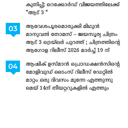
കുതിപ്പ്; റെക്കോർഡ് വിജയത്തിലേക്ക്
“ആട് 3 “
ആവേശപൂരമൊരുക്കി മിഥുൻ
മാനുവൽ തോമസ് – ജയസൂര്യ ചിത്രം
ആട് 3 ട്രെയ്‌ലർ പുറത്ത് ; ചിത്രത്തിന്റെ
ആഗോള റിലീസ് 2026 മാർച്ച് 19 ന്
ആഷിക് ഉസ്മാൻ പ്രൊഡക്ഷൻസിന്റെ
മോളിവുഡ് ടൈംസ് റിലീസ് ഡേറ്റിൽ
മാറ്റം ഒരു ദിവസം മുന്നേ എത്തുന്നു
മെയ് 14ന് തീയറ്ററുകളിൽ എത്തും