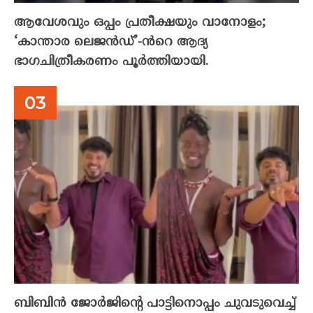
ആവേശവും ഒപ്പം പ്രതീക്ഷയും വാനോളം;
‘കാന്താര ലെജൻഡ്’-ൻറെ ആദ്യ
ഭാഗചിത്രീകരണം പൂർത്തിയായി.
ബിബിൻ ജോർജിന്റെ പാട്ടിനൊപ്പം ചുവടുവെച്ച്