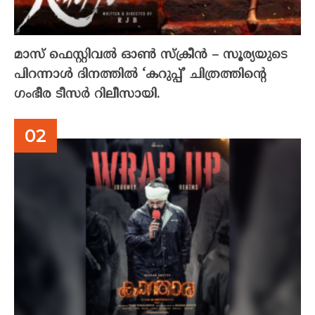
മാസ് ഫെസ്റ്റിവൽ ഓൺ സ്‌ക്രീൻ – സൂര്യയുടെ
പിറന്നാൾ ദിനത്തിൽ ‘കറുപ്പ്’ ചിത്രത്തിന്റെ
ഗംഭീര ടീസർ റിലീസായി.