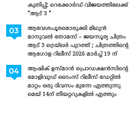
കുതിപ്പ്; റെക്കോർഡ് വിജയത്തിലേക്ക്
“ആട് 3 “
ആവേശപൂരമൊരുക്കി മിഥുൻ
മാനുവൽ തോമസ് – ജയസൂര്യ ചിത്രം
ആട് 3 ട്രെയ്‌ലർ പുറത്ത് ; ചിത്രത്തിന്റെ
ആഗോള റിലീസ് 2026 മാർച്ച് 19 ന്
ആഷിക് ഉസ്മാൻ പ്രൊഡക്ഷൻസിന്റെ
മോളിവുഡ് ടൈംസ് റിലീസ് ഡേറ്റിൽ
മാറ്റം ഒരു ദിവസം മുന്നേ എത്തുന്നു
മെയ് 14ന് തീയറ്ററുകളിൽ എത്തും