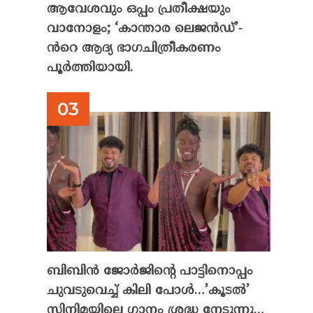
ആവേശവും ഒപ്പം പ്രതീക്ഷയും
വാനോളം; ‘കാന്താര ലെജൻഡ്’-
ൻറെ ആദ്യ ഭാഗചിത്രീകരണം
പൂർത്തിയായി.
ബിബിൻ ജോർജിന്റെ പാട്ടിനൊപ്പം
ചുവടുവെച്ച് കിലി പോൾ…’കൂടൽ’
സിനിമയിലെ ഗാനം ശ്രദ്ധ നേടുന്നു…