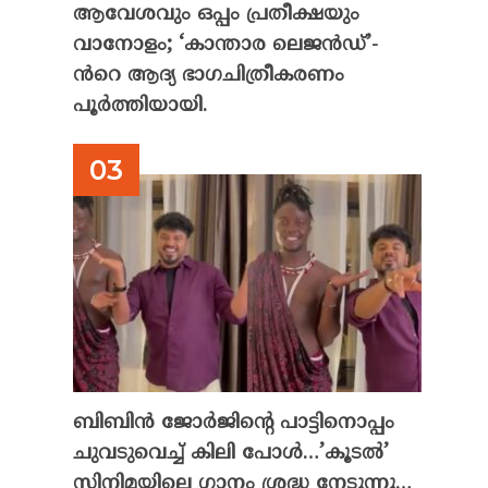
ആവേശവും ഒപ്പം പ്രതീക്ഷയും
വാനോളം; ‘കാന്താര ലെജൻഡ്’-
ൻറെ ആദ്യ ഭാഗചിത്രീകരണം
പൂർത്തിയായി.
ബിബിൻ ജോർജിന്റെ പാട്ടിനൊപ്പം
ചുവടുവെച്ച് കിലി പോൾ…’കൂടൽ’
സിനിമയിലെ ഗാനം ശ്രദ്ധ നേടുന്നു…